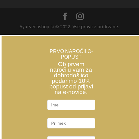
Ayurvedashop.si © 2022. Vse pravice pridržane.
PRVO NAROČILO-
POPUST
Ob prvem
naročilu vam za
dobrodošlico
podarimo 10%
popust od prijavi
na e-novice.