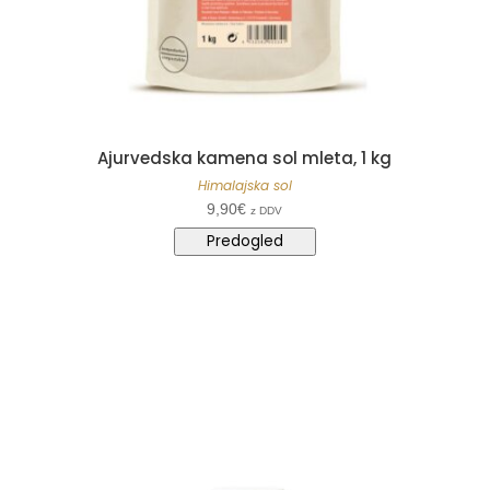
Ajurvedska kamena sol mleta, 1 kg
Himalajska sol
9,90
€
z DDV
Predogled