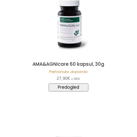
AMA&AGNIcare 60 kapsul, 30g
Prehransko dopolnilo
27,90
€
z DDV
Predogled