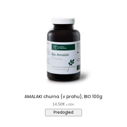
AMALAKI churna (v prahu), BIO 100g
14,50
€
z DDV
Predogled