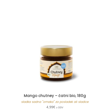
Mango chutney – čatni bio, 180g
sladka sadna "omaka" za posladek ali sladice
4,99
€
z DDV