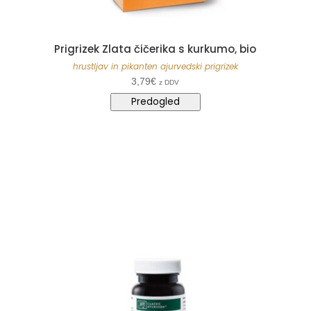
Prigrizek Zlata čičerika s kurkumo, bio
hrustljav in pikanten ajurvedski prigrizek
3,79
€
z DDV
Predogled