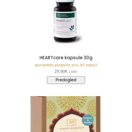
HEARTcare kapsule 30g
ajurvedska podpora srcu 60 kapsul
29,90
€
z DDV
Predogled