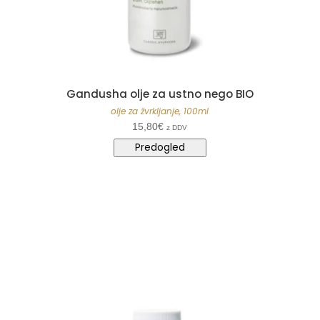
Gandusha olje za ustno nego BIO
olje za žvrkljanje, 100ml
15,80
€
z DDV
Predogled