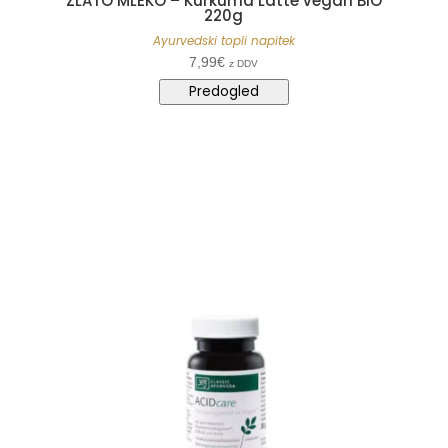
ZLATO MLEKO – Kurkuma Latte vegan BIO
220g
Ayurvedski topli napitek
7,99
€
z DDV
Predogled