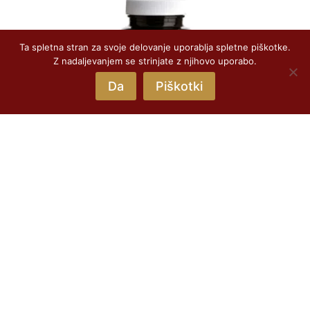
Ta spletna stran za svoje delovanje uporablja spletne piškotke.
Z nadaljevanjem se strinjate z njihovo uporabo.
Da
Piškotki
Amalaki BIO, indijska kosmulja, 108g
Prehransko dopolnilo, 180 zeliščnih tabletk
39,80
€
z DDV
Predogled