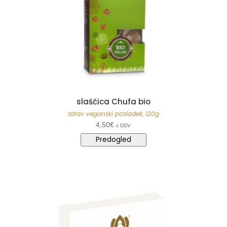
slaščica Chufa bio
zdrav veganski posladek, 120g
4,50
€
z DDV
Predogled