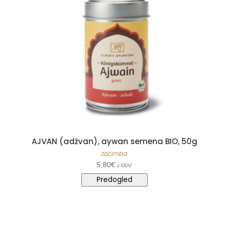
AJVAN (adžvan), aywan semena BIO, 50g
začimba
5,80
€
z DDV
Predogled