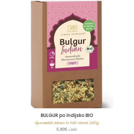
BULGUR po indijsko BIO
Ajurvedski zdravi in hitri obrok 240g
5,80
€
z DDV