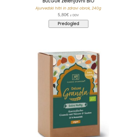
BULGUR zelenjavni BIO
Ajurvedski hitri in zdravi obrok, 240g
5,80
€
z DDV
Predogled