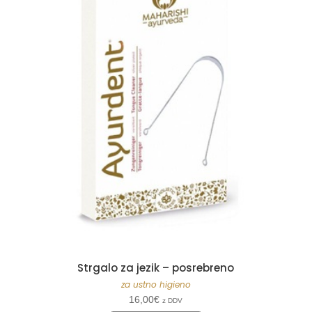
Strgalo za jezik – posrebreno
za ustno higieno
16,00
€
z DDV