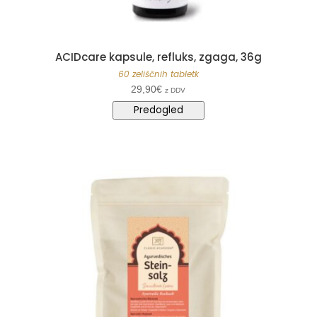
ACIDcare kapsule, refluks, zgaga, 36g
60 zeliščnih tabletk
29,90
€
z DDV
Predogled