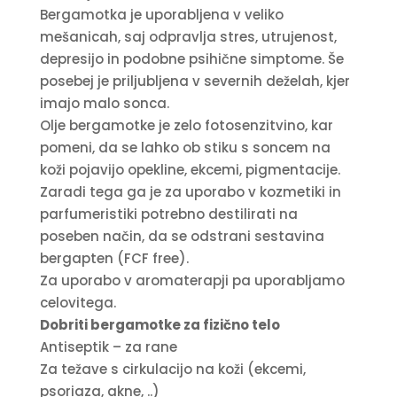
Bergamotka je uporabljena v veliko
mešanicah, saj odpravlja stres, utrujenost,
depresijo in podobne psihične simptome. Še
posebej je priljubljena v severnih deželah, kjer
imajo malo sonca.
Olje bergamotke je zelo fotosenzitvino, kar
pomeni, da se lahko ob stiku s soncem na
koži pojavijo opekline, ekcemi, pigmentacije.
Zaradi tega ga je za uporabo v kozmetiki in
parfumeristiki potrebno destilirati na
poseben način, da se odstrani sestavina
bergapten (FCF free).
Za uporabo v aromaterapji pa uporabljamo
celovitega.
Dobriti bergamotke za fizično telo
Antiseptik – za rane
Za težave s cirkulacijo na koži (ekcemi,
psoriaza, akne, ..)