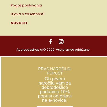
Pogoji poslovanja
Izjava o zasebnosti
NOVOSTI
Ayurvedashop.si © 2022. Vse pravice pridržane.
PRVO NAROČILO-
POPUST
Ob prvem
naročilu vam za
dobrodošlico
podarimo 10%
popust od prijavi
na e-novice.