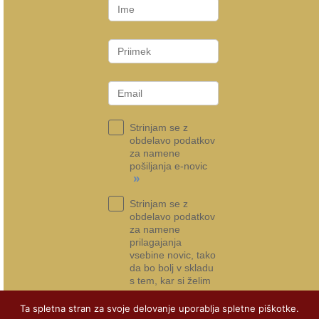
Strinjam se z
obdelavo podatkov
za namene
pošiljanja e-novic
»
Strinjam se z
obdelavo podatkov
za namene
prilagajanja
vsebine novic, tako
da bo bolj v skladu
s tem, kar si želim
»
Ta spletna stran za svoje delovanje uporablja spletne piškotke.
Prijava na e-novice