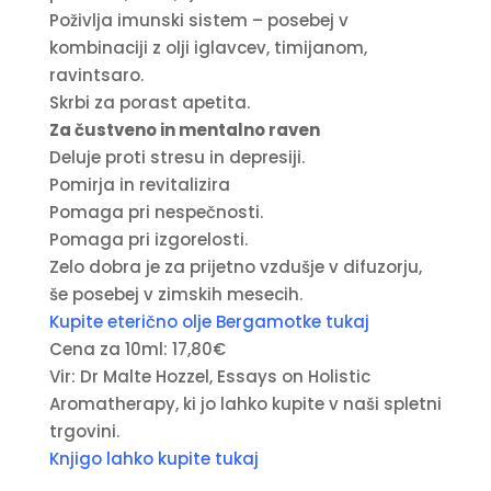
Poživlja imunski sistem – posebej v
kombinaciji z olji iglavcev, timijanom,
ravintsaro.
Skrbi za porast apetita.
Za čustveno in mentalno raven
Deluje proti stresu in depresiji.
Pomirja in revitalizira
Pomaga pri nespečnosti.
Pomaga pri izgorelosti.
Zelo dobra je za prijetno vzdušje v difuzorju,
še posebej v zimskih mesecih.
Kupite eterično olje Bergamotke tukaj
Cena za 10ml: 17,80€
Vir: Dr Malte Hozzel, Essays on Holistic
Aromatherapy, ki jo lahko kupite v naši spletni
trgovini.
Knjigo lahko kupite tukaj