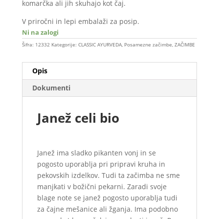
komarčka ali jih skuhajo kot čaj.
V priročni in lepi embalaži za posip.
Ni na zalogi
Šifra:
12332
Kategorije:
CLASSIC AYURVEDA
,
Posamezne začimbe
,
ZAČIMBE
Opis
Dokumenti
Janež celi bio
Janež ima sladko pikanten vonj in se
pogosto uporablja pri pripravi kruha in
pekovskih izdelkov. Tudi ta začimba ne sme
manjkati v božični pekarni. Zaradi svoje
blage note se janež pogosto uporablja tudi
za čajne mešanice ali žganja. Ima podobno