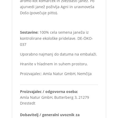
aromo kot komarček in zvezdasti janež. Po
ajurvedi janež poživlja Agni in uravnoveša
Došo (povečuje pitto).
Sestavine:
100% cela semena janeža iz
kontrolirane ekološke pridelave. DE-ÖKO-
037
Uporabno najmanj do datuma na embalaži.
Hranite v hladnem in suhem prostoru.
Proizvajalec: Amla Natur GmbH, Nemčija
Proizvajalec / odgovorna oseba:
Amla Natur GmbH, Butterberg 3, 21279
Drestedt
Dobavitelj / generalni uvoznik za