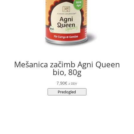
Mešanica začimb Agni Queen
bio, 80g
7,90
€
z DDV
Predogled