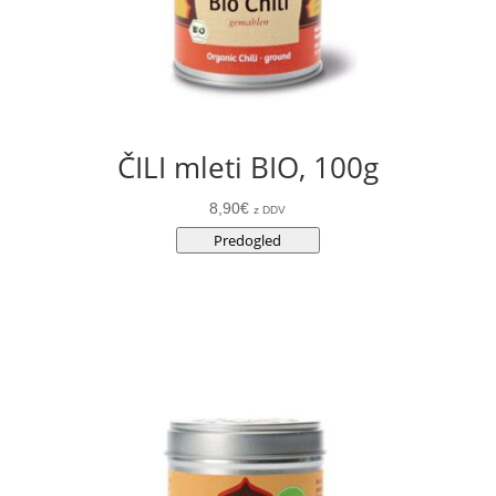
ČILI mleti BIO, 100g
8,90
€
z DDV
Predogled