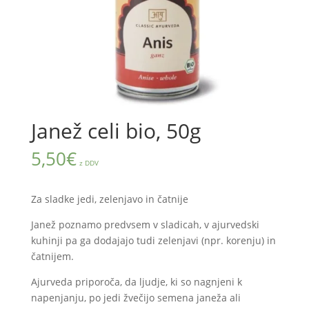
Janež celi bio, 50g
5,50
€
z DDV
Za sladke jedi, zelenjavo in čatnije
Janež poznamo predvsem v sladicah, v ajurvedski
kuhinji pa ga dodajajo tudi zelenjavi (npr. korenju) in
čatnijem.
Ajurveda priporoča, da ljudje, ki so nagnjeni k
napenjanju, po jedi žvečijo semena janeža ali