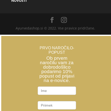
NOVOSTI
Ayurvedashop.si © 2022. Vse pravice pridržane.
PRVO NAROČILO-
POPUST
Ob prvem
naročilu vam za
dobrodošlico
podarimo 10%
popust od prijavi
na e-novice.