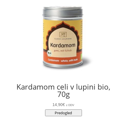
Kardamom celi v lupini bio,
70g
14,90
€
z DDV
Predogled