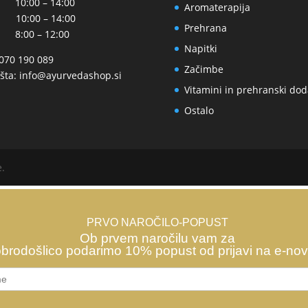
 10:00 – 14:00
Aromaterapija
 10:00 – 14:00
Prehrana
 8:00 – 12:00
Napitki
 070 190 089
Začimbe
šta:
info@ayurvedashop.si
Vitamini in prehranski dod
Ostalo
e.
PRVO NAROČILO-POPUST
Ob prvem naročilu vam za
brodošlico podarimo 10% popust od prijavi na e-nov