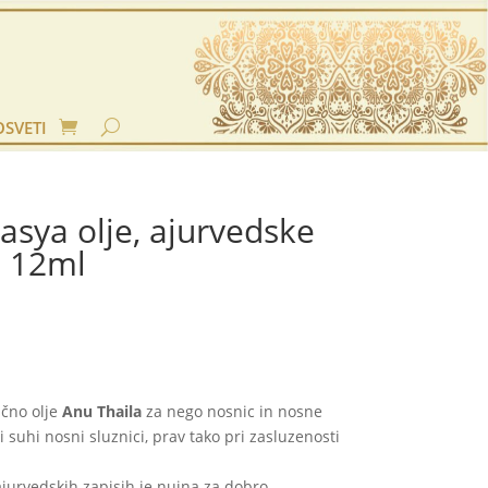
OSVETI
asya olje, ajurvedske
s 12ml
ščno olje
Anu Thaila
za nego nosnic in nosne
i suhi nosni sluznici, prav tako pri zasluzenosti
jurvedskih zapisih je nujna za dobro