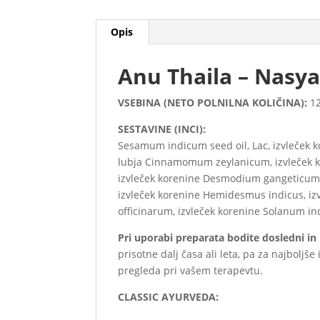
Opis
Anu Thaila – Nasya 
VSEBINA (NETO POLNILNA KOLIČINA):
1
SESTAVINE (INCI):
Sesamum indicum seed oil, Lac, izvleček 
lubja Cinnamomum zeylanicum, izvleček ko
izvleček korenine Desmodium gangeticum, 
izvleček korenine Hemidesmus indicus, iz
officinarum, izvleček korenine Solanum in
Pri uporabi preparata bodite dosledni in
prisotne dalj časa ali leta, pa za najbol
pregleda pri vašem terapevtu.
CLASSIC AYURVEDA: