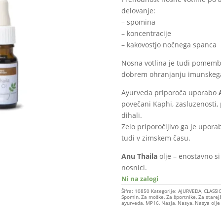
delovanje:
– spomina
– koncentracije
– kakovostjo nočnega spanca
Nosna votlina je tudi pomembn
dobrem ohranjanju imunskega
Ayurveda priporoča uporabo
povečani Kaphi, zasluzenosti, p
dihali.
Zelo priporočljivo ga je upor
tudi v zimskem času.
Anu Thaila
olje – enostavno s
nosnici.
Ni na zalogi
Šifra:
10850
Kategorije:
AJURVEDA
,
CLASSI
Spomin
,
Za moške
,
Za športnike
,
Za starej
ayurveda
,
MP16
,
Nasja
,
Nasya
,
Nasya olje