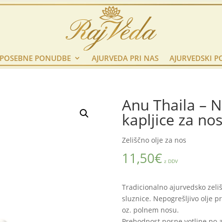
POSEBNE PONUDBE
AJURVEDA PRI NAS
AJURVEDSKI P
Anu Thaila – N
kapljice za no
Zeliščno olje za nos
11,50
€
z DDV
Tradicionalno ajurvedsko zeli
sluznice. Nepogrešljivo olje pr
oz. polnem nosu.
Prehodnost nosne votline po a