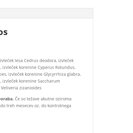
os
zvleček lesa Cedrus deodora, izvleček
, izvleček korenine Cyperus Rotundus,
s, izvleček korenine Glycyrrhiza glabra,
a, izvleček korenine Saccharum
Vetiveria zizanioides
uporaba.
Če so težave akutne oziroma
a do treh mesecev oz. do kontrolnega