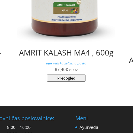
–
AMRIT KALASH MA4 , 600g
A
ajurvedska zeliščna pasta
67,40
€
z DDV
Predogled
ovni čas poslovalnice:
Meni
 8:00 – 16:00
Ayurveda