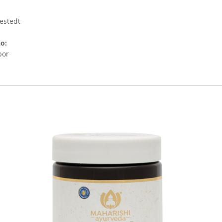
estedt
jo:
bor