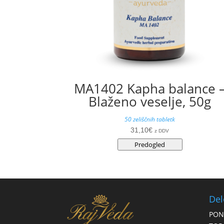
MA1402 Kapha balance 
Blaženo veselje, 50g
50 zeliščnih tabletk
31,10
€
z DDV
Predogled
Del
PON