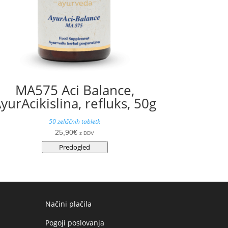
MA575 Aci Balance,
yurAcikislina, refluks, 50g
50 zeliščnih tabletk
25,90
€
z DDV
Predogled
Načini plačila
Pogoji poslovanja