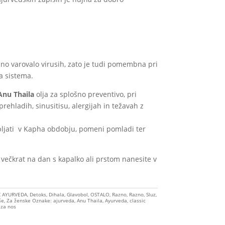
o varovalo virusih, zato je tudi pomembna pri
 sistema.
Anu Thaila
olja za splošno preventivo, pri
rehladih, sinusitisu, alergijah in težavah z
abljati v Kapha obdobju, pomeni pomladi ter
i večkrat na dan s kapalko ali prstom nanesite v
C AYURVEDA
,
Detoks
,
Dihala
,
Glavobol
,
OSTALO
,
Razno
,
Razno
,
Sluz
,
še
,
Za ženske
Oznake:
ajurveda
,
Anu Thaila
,
Ayurveda
,
classic
 za nos