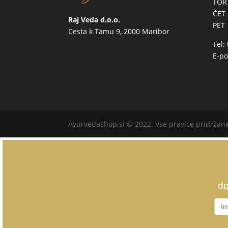
TOR
ČET
Raj Veda d.o.o.
PET
Cesta k Tamu 9, 2000 Maribor
Tel:
E-po
Ayurvedashop.si © 2022. Vse pravice pridržan
do