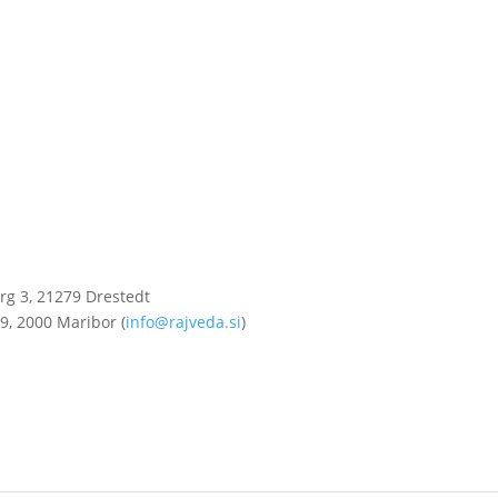
g 3, 21279 Drestedt
9, 2000 Maribor (
info@rajveda.si
)