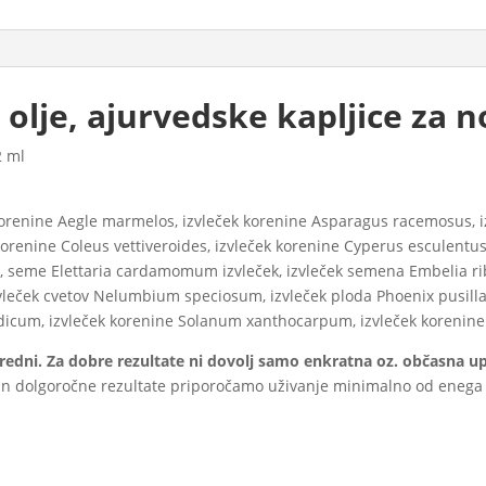
olje, ajurvedske kapljice za n
2 ml
korenine Aegle marmelos, izvleček korenine Asparagus racemosus, i
renine Coleus vettiveroides, izvleček korenine Cyperus esculentus
seme Elettaria cardamomum izvleček, izvleček semena Embelia ribe
vleček cvetov Nelumbium speciosum, izvleček ploda Phoenix pusill
dicum, izvleček korenine Solanum xanthocarpum, izvleček korenine 
 redni. Za dobre rezultate ni dovolj samo enkratna oz. občasna 
jše in dolgoročne rezultate priporočamo uživanje minimalno od eneg