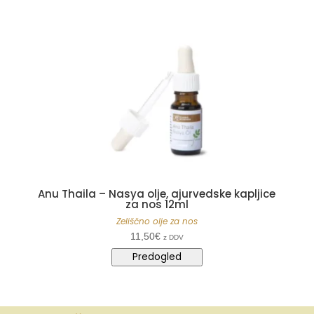
Anu Thaila – Nasya olje, ajurvedske kapljice
za nos 12ml
Zeliščno olje za nos
11,50
€
z DDV
Predogled