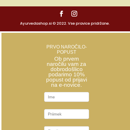
Ayurvedashop.si © 2022. Vse pravice pridržane.
PRVO NAROČILO-
POPUST
Ob prvem
naročilu vam za
dobrodošlico
podarimo 10%
popust od prijavi
na e-novice.