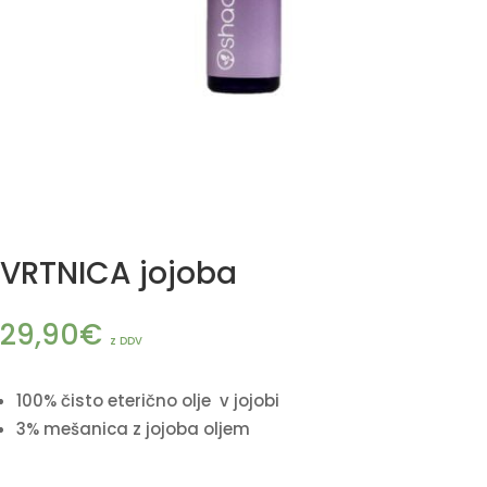
VRTNICA jojoba
29,90
€
z DDV
100% čisto eterično olje v jojobi
3% mešanica z jojoba oljem