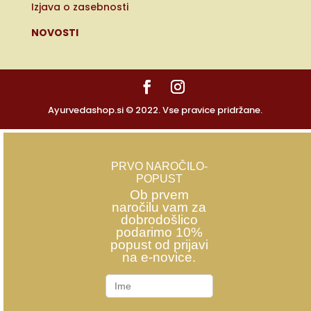
Izjava o zasebnosti
NOVOSTI
Ayurvedashop.si © 2022. Vse pravice pridržane.
PRVO NAROČILO-
POPUST
Ob prvem
naročilu vam za
dobrodošlico
podarimo 10%
popust od prijavi
na e-novice.