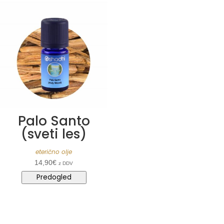
Palo Santo
(sveti les)
eterično olje
14,90
€
z DDV
Predogled