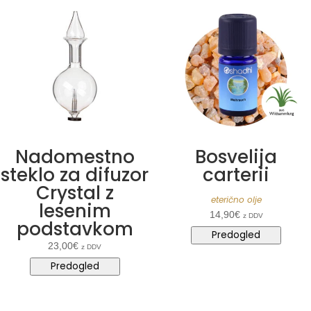
Nadomestno
Bosvelija
steklo za difuzor
carterii
Crystal z
eterično olje
lesenim
14,90
€
z DDV
podstavkom
Predogled
23,00
€
z DDV
Predogled