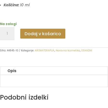
Količina:
1
0
ml
Na zalogi
VRTNICA
Dodaj v košarico
jojoba
količina
Šifra:
44845-10
Kategorije:
AROMATERAPIJA
,
Naravna kozmetika
,
OSHADHI
Opis
Podobni izdelki