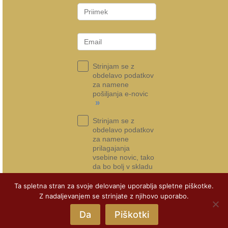
Strinjam se z
obdelavo podatkov
za namene
pošiljanja e-novic
»
Strinjam se z
obdelavo podatkov
za namene
prilagajanja
vsebine novic, tako
da bo bolj v skladu
s tem, kar si želim
»
Ta spletna stran za svoje delovanje uporablja spletne piškotke.
Z nadaljevanjem se strinjate z njihovo uporabo.
Prijava na e-novice
Da
Piškotki