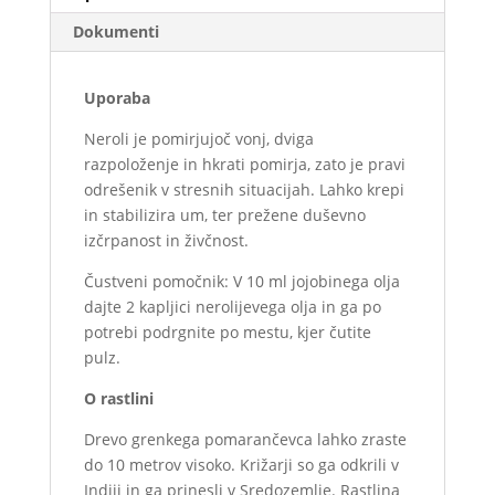
Dokumenti
Uporaba
Neroli je pomirjujoč vonj, dviga
razpoloženje in hkrati pomirja, zato je pravi
odrešenik v stresnih situacijah. Lahko krepi
in stabilizira um, ter prežene duševno
izčrpanost in živčnost.
Čustveni pomočnik: V 10 ml jojobinega olja
dajte 2 kapljici nerolijevega olja in ga po
potrebi podrgnite po mestu, kjer čutite
pulz.
O rastlini
Drevo grenkega pomarančevca lahko zraste
do 10 metrov visoko. Križarji so ga odkrili v
Indiji in ga prinesli v Sredozemlje. Rastlina