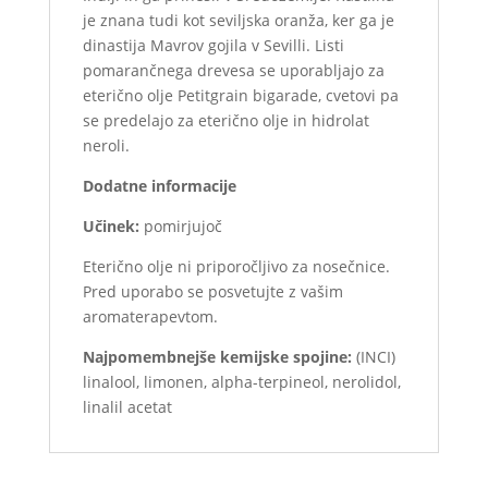
je znana tudi kot seviljska oranža, ker ga je
dinastija Mavrov gojila v Sevilli. Listi
pomarančnega drevesa se uporabljajo za
eterično olje Petitgrain bigarade, cvetovi pa
se predelajo za eterično olje in hidrolat
neroli.
Dodatne informacije
Učinek:
pomirjujoč
Eterično olje ni priporočljivo za nosečnice.
Pred uporabo se posvetujte z vašim
aromaterapevtom.
Najpomembnejše kemijske spojine:
(INCI)
linalool, limonen, alpha-terpineol, nerolidol,
linalil acetat