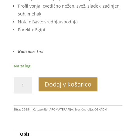
Profil vonja: cvetlično nežen, svež, sladek, začinjen,
suh, mehak
Nota dišave: srednja/spodnja
Poreklo: Egipt
Količina:
1ml
Na zalogi
Neroli
Dodaj v košarico
količina
Šifra:
2265-1
Kategorije:
AROMATERAPIJA
,
Eterična olja
,
OSHADHI
Opis