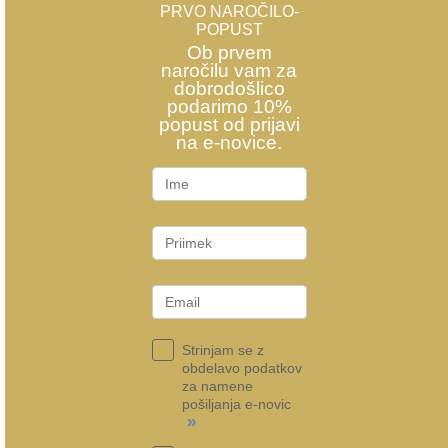
PRVO NAROČILO-
POPUST
Ob prvem
naročilu vam za
dobrodošlico
podarimo 10%
popust od prijavi
na e-novice.
Strinjam se z
obdelavo podatkov
za namene
pošiljanja e-novic
»