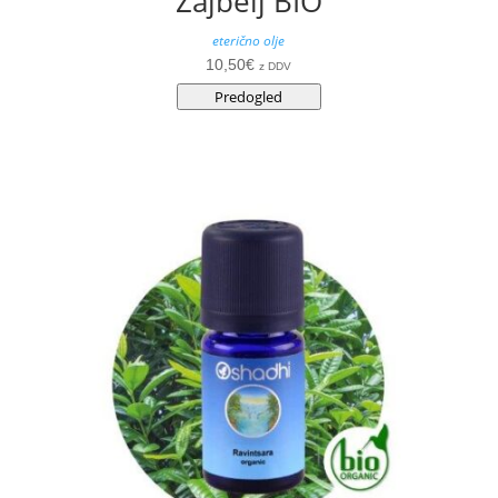
Žajbelj BIO
eterično olje
10,50
€
z DDV
Predogled