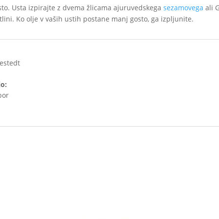
to. Usta izpirajte z dvema žlicama ajuruvedskega
sezamovega
ali 
lini. Ko olje v vaših ustih postane manj gosto, ga izpljunite.
estedt
jo:
bor