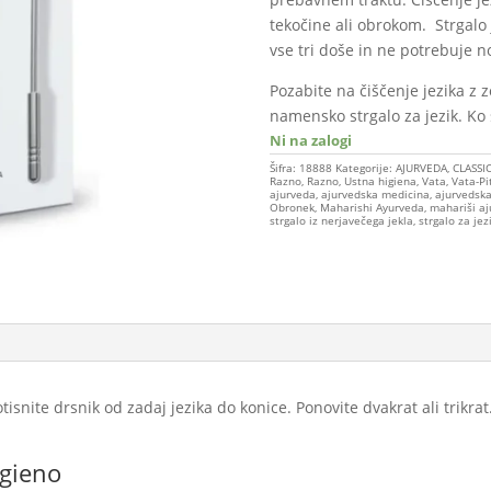
tekočine ali obrokom. Strgalo 
vse tri doše in ne potrebuje 
Pozabite na čiščenje jezika z 
namensko strgalo za jezik. Ko 
Ni na zalogi
Šifra:
18888
Kategorije:
AJURVEDA
,
CLASSI
Razno
,
Razno
,
Ustna higiena
,
Vata
,
Vata-Pi
ajurveda
,
ajurvedska medicina
,
ajurvedska
Obronek
,
Maharishi Ayurveda
,
mahariši aj
strgalo iz nerjavečega jekla
,
strgalo za jez
snite drsnik od zadaj jezika do konice. Ponovite dvakrat ali trikra
igieno