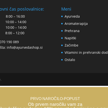
ovni čas poslovalnice:
Meni
 8:00 – 16:00
Ayurveda
 10:00 – 14:00
Aromaterapija
 10:00 – 14:00
Prehrana
 8:00 – 12:00
Napitki
 070 190 089
Začimbe
šta:
info@ayurvedashop.si
Vitamini in prehranski dod
Ostalo
e.
PRVO NAROČILO-POPUST
Ob prvem naročilu vam za