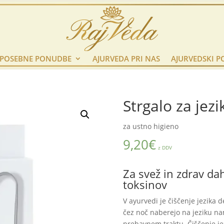
POSEBNE PONUDBE
AJURVEDA PRI NAS
AJURVEDSKI P
Strgalo za jezi
za ustno higieno
9,20
€
z DDV
Za svež in zdrav da
toksinov
V ayurvedi je čiščenje jezika 
čez noč naberejo na jeziku n
prebavnem traktu. Čiščenje je