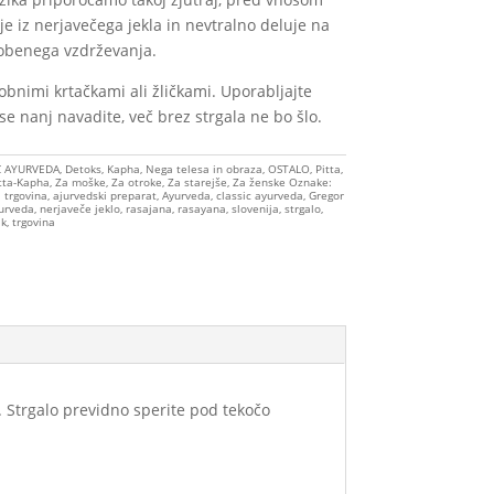
je iz nerjavečega jekla in nevtralno deluje na
nobenega vzdrževanja.
zobnimi krtačkami ali žličkami. Uporabljajte
se nanj navadite, več brez strgala ne bo šlo.
C AYURVEDA
,
Detoks
,
Kapha
,
Nega telesa in obraza
,
OSTALO
,
Pitta
,
tta-Kapha
,
Za moške
,
Za otroke
,
Za starejše
,
Za ženske
Oznake:
 trgovina
,
ajurvedski preparat
,
Ayurveda
,
classic ayurveda
,
Gregor
urveda
,
nerjaveče jeklo
,
rasajana
,
rasayana
,
slovenija
,
strgalo
,
ik
,
trgovina
t. Strgalo previdno sperite pod tekočo