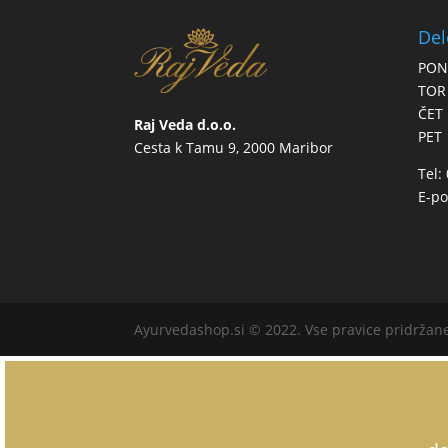
Del
PON
TOR
ČET
Raj Veda d.o.o.
PET
Cesta k Tamu 9, 2000 Maribor
Tel:
E-po
Ayurvedashop.si © 2022. Vse pravice pridržan