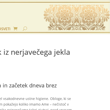
OSVETI
k iz nerjavečega jekla
h in začetek dneva brez
del vsakodnevne ustne higiene. Obloge, ki se
am pokažejo koliko imamo Ame – nečistoč v
zika priporočamo takoj zjutraj, pred vnosom