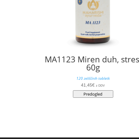
MA1123 Miren duh, stres
60g
120 zeliščnih tabletk
41,45
€
z DDV
Predogled