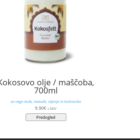
Kokosovo olje / maščoba,
700ml
za nego kože, masaže, oljenja in kulinariko
9,90
€
z DDV
Predogled