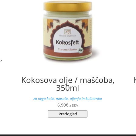
,
Kokosova olje / maščoba,
350ml
za nego kože, masaže, oljenja in kulinariko
6,90
€
z DDV
Predogled