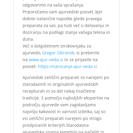
odgovorimo na vaša vprašanja.
Priporočamo vam ajurvedski posvet, kjer
dobite natančne napotke glede pravega
preparata za vas, pa tudi več o delovanju in
doziranju na podlagi stanja vašega telesa in
duha.
Več o dolgoletnem strokovnjaku za
ajurvedo,
Gregor Obronek
, si preberite
na
www.ajur-veda.si
in se prijavite na
posvet:
https://narocanje.ajur-veda.si
Ajurvedski zeliščni preparati so narejeni po
starodavnih in originalnih ajurvedskih
recepturah in so del nekaj tisočletne
tradicije. S pomočjo najboljših ekspertov na
področju ajurvede vam zagotavljamo
najvišjo kakovost in varnost izdelka, saj so
vsi zeliščni preparati narejeni po strogo
predpisanih kriterijih.Starodavna
ajurvedska znanja temeljijo na načelih in