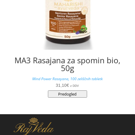
MA3 Rasajana za spomin bio,
50g
Mind Power Rasayana, 100 zeliščnih tabletk
31,10
€
z DDV
Predogled