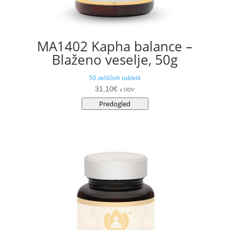
MA1402 Kapha balance –
Blaženo veselje, 50g
50 zeliščnih tabletk
31,10
€
z DDV
Predogled