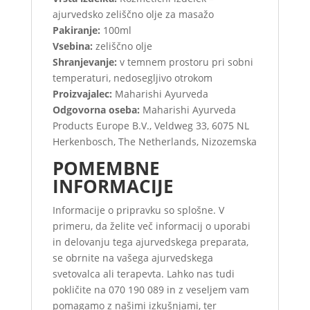
ajurvedsko zeliščno olje za masažo
Pakiranje:
100ml
Vsebina:
zeliščno olje
Shranjevanje:
v temnem prostoru pri sobni
temperaturi, nedosegljivo otrokom
Proizvajalec:
Maharishi Ayurveda
Odgovorna oseba:
Maharishi Ayurveda
Products Europe B.V., Veldweg 33, 6075 NL
Herkenbosch, The Netherlands, Nizozemska
POMEMBNE
INFORMACIJE
Informacije o pripravku so splošne. V
primeru, da želite več informacij o uporabi
in delovanju tega ajurvedskega preparata,
se obrnite na vašega ajurvedskega
svetovalca ali terapevta. Lahko nas tudi
pokličite na 070 190 089 in z veseljem vam
pomagamo z našimi izkušnjami, ter