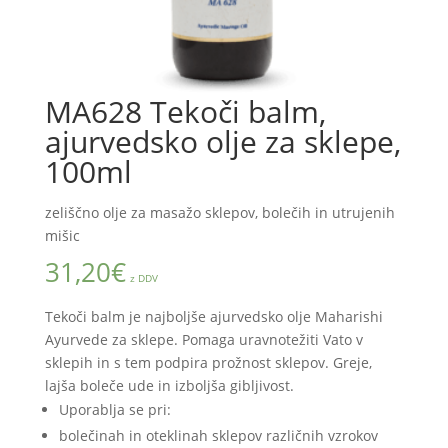
MA628 Tekoči balm,
ajurvedsko olje za sklepe,
100ml
zeliščno olje za masažo sklepov, bolečih in utrujenih
mišic
31,20
€
z DDV
Tekoči balm je najboljše ajurvedsko olje Maharishi
Ayurvede za sklepe. Pomaga uravnotežiti Vato v
sklepih in s tem podpira prožnost sklepov. Greje,
lajša boleče ude in izboljša gibljivost.
Uporablja se pri:
bolečinah in oteklinah sklepov različnih vzrokov