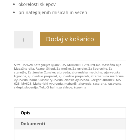
okorelosti sklepov
pri nategnjenih mišicah in vezeh
MA628
Dodaj v košarico
Tekoči
balm,
ajurvedsko
olje
Šifra:
MA628
Kategorije:
AJURVEDA
,
MAHARISHI AYURVEDA
,
Masažna olja
,
Masažna olja
,
Razno
,
Sklepi
,
Za moške
,
Za otroke
,
Za športnike
,
Za
za
starejše
,
Za ženske
Oznake:
ajurveda
,
ajurvedska medicina
,
ajurvedska
trgovina
,
ajurvedski preparat
,
ajurvedski preparati
,
alternativna medicina
,
sklepe,
Ayurveda
,
balm
,
Classic Ajurveda
,
classic ayurveda
,
Gregor Obronek
,
MA
628
,
MA628
,
Maharishi Ayurveda
,
mahariši ajurveda
,
rasajana
,
rasayana
,
100ml
sklepi
,
slovenija
,
Tekoči balm za sklepe
,
trgovina
količina
Opis
Dokumenti