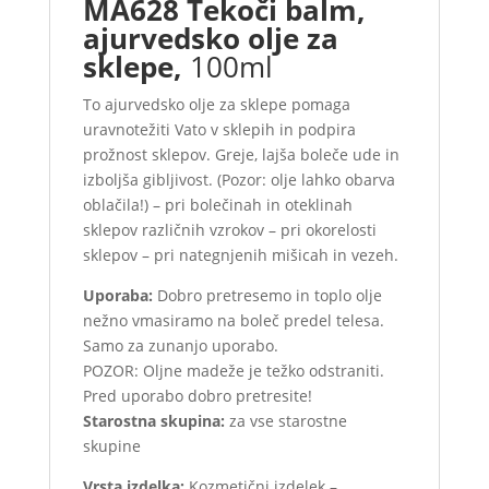
MA628 Tekoči balm,
ajurvedsko olje za
sklepe,
100ml
To ajurvedsko olje za sklepe pomaga
uravnotežiti Vato v sklepih in podpira
prožnost sklepov. Greje, lajša boleče ude in
izboljša gibljivost. (Pozor: olje lahko obarva
oblačila!) – pri bolečinah in oteklinah
sklepov različnih vzrokov – pri okorelosti
sklepov – pri nategnjenih mišicah in vezeh.
Uporaba:
Dobro pretresemo in toplo olje
nežno vmasiramo na boleč predel telesa.
Samo za zunanjo uporabo.
POZOR: Oljne madeže je težko odstraniti.
Pred uporabo dobro pretresite!
Starostna skupina:
za vse starostne
skupine
Vrsta izdelka:
Kozmetični izdelek –