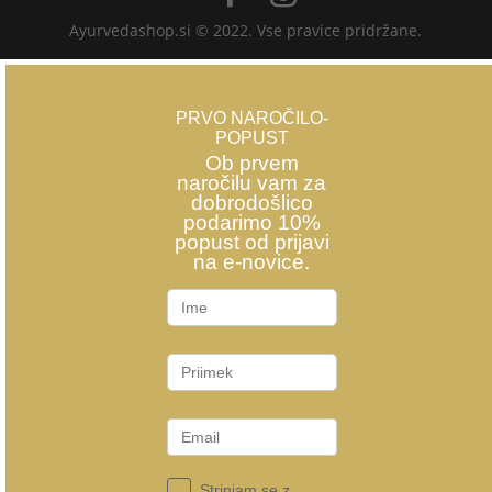
Ayurvedashop.si © 2022. Vse pravice pridržane.
PRVO NAROČILO-
POPUST
Ob prvem
naročilu vam za
dobrodošlico
podarimo 10%
popust od prijavi
na e-novice.
Strinjam se z