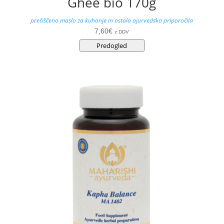
Ghee bio 170g
prečiščeno maslo za kuhanje in ostala ajurvedska priporočila
7,60
€
z DDV
Predogled