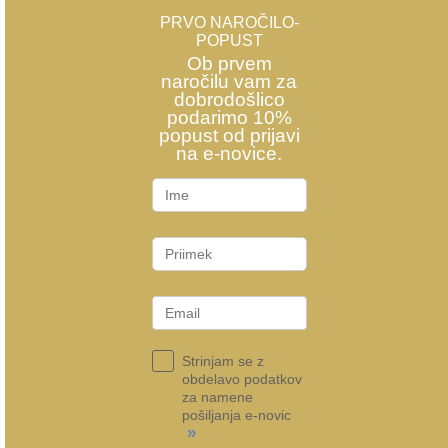
PRVO NAROČILO-
POPUST
Ob prvem
naročilu vam za
dobrodošlico
podarimo 10%
popust od prijavi
na e-novice.
Strinjam se z
obdelavo podatkov
za namene
pošiljanja e-novic
»