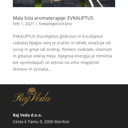
Mala šola aromaterapije: EVKALIPTUS
Feb 1, 2021
|
Nekategorizirano
EVKALIPTUS (Eucalyptus globulus in Eucalyptus
radiata) Njegov vonj je zračen in lahek, osvežuje od
zunaj in greje od znotraj. Pomeni svobodo, vitalnost
in gibanje onkraj meja. Njegova energija je ritmična
kot »premikajoči se vetrovi na vrhu mogočnih
dreves« in prinaša...
Raj Veda d.o.o.
Cesta k Tamu 9, 2000 Maribor