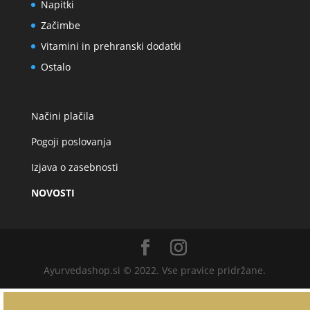
Napitki
Začimbe
Vitamini in prehranski dodatki
Ostalo
Načini plačila
Pogoji poslovanja
Izjava o zasebnosti
NOVOSTI
Ayurvedashop.si © 2022. Vse pravice pridržane.