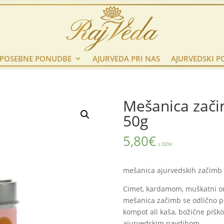
POSEBNE PONUDBE
AJURVEDA PRI NAS
AJURVEDSKI P
Mešanica zači
50g
5,80
€
z DDV
mešanica ajurvedskih začimb z
Cimet, kardamom, muškatni ore
mešanica začimb se odlično po
kompot ali kaša, božične piško
ajurvedskim navdihom.