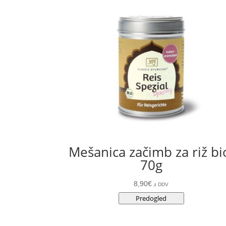
Mešanica začimb za riž bi
70g
8,90
€
z DDV
Predogled