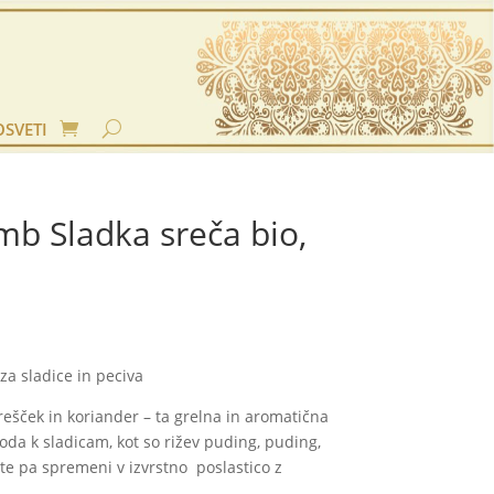
OSVETI
mb Sladka sreča bio,
a sladice in peciva
šček in koriander – ta grelna in aromatična
da k sladicam, kot so rižev puding, puding,
te pa spremeni v izvrstno poslastico z