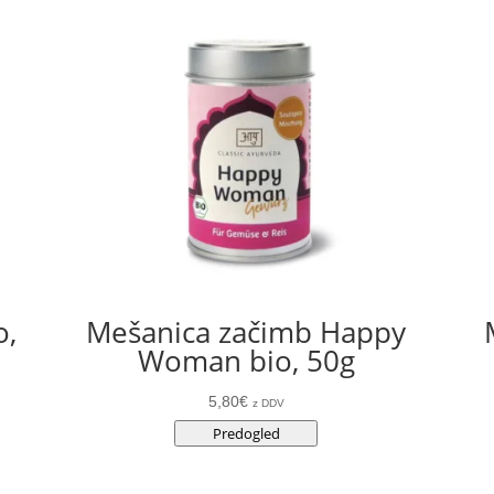
o,
Mešanica začimb Happy
Woman bio, 50g
5,80
€
z DDV
Predogled