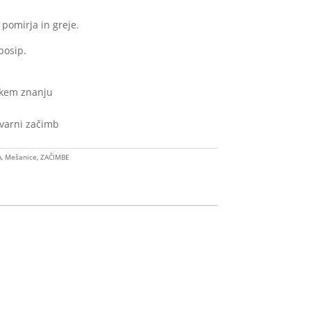
pomirja in greje.
posip.
skem znanju
ovarni začimb
A
,
Mešanice
,
ZAČIMBE