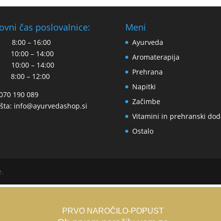
ovni čas poslovalnice:
Meni
 8:00 – 16:00
Ayurveda
 10:00 – 14:00
Aromaterapija
 10:00 – 14:00
Prehrana
 8:00 – 12:00
Napitki
 070 190 089
Začimbe
šta:
info@ayurvedashop.si
Vitamini in prehranski dod
Ostalo
e.
PRVO NAROČILO-POPUST