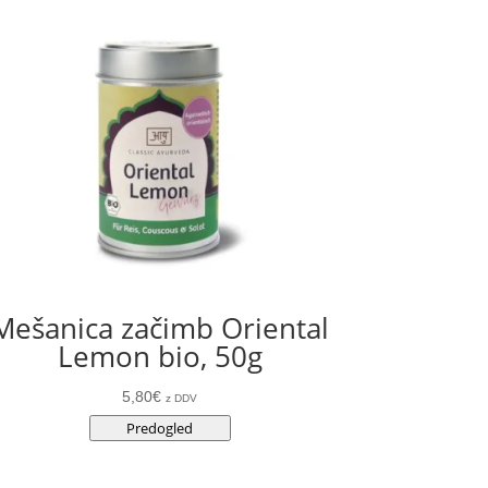
Mešanica začimb Oriental
Lemon bio, 50g
5,80
€
z DDV
Predogled