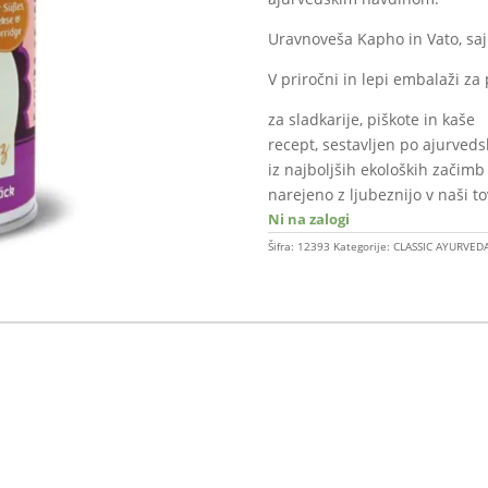
Uravnoveša Kapho in Vato, saj 
V priročni in lepi embalaži za 
za sladkarije, piškote in kaše
recept, sestavljen po ajurved
iz najboljših ekoloških začimb
narejeno z ljubeznijo v naši t
Ni na zalogi
Šifra:
12393
Kategorije:
CLASSIC AYURVED