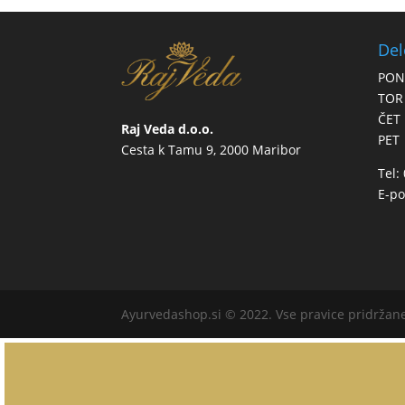
Del
PON
TOR
ČET
Raj Veda d.o.o.
PET
Cesta k Tamu 9, 2000 Maribor
Tel:
E-po
Ayurvedashop.si © 2022. Vse pravice pridržan