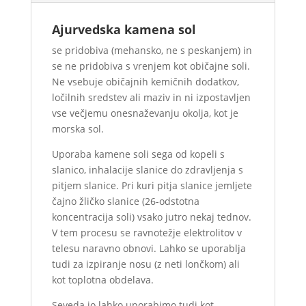
Ajurvedska kamena sol
se pridobiva (mehansko, ne s peskanjem) in
se ne pridobiva s vrenjem kot običajne soli.
Ne vsebuje običajnih kemičnih dodatkov,
ločilnih sredstev ali maziv in ni izpostavljen
vse večjemu onesnaževanju okolja, kot je
morska sol.
Uporaba kamene soli sega od kopeli s
slanico, inhalacije slanice do zdravljenja s
pitjem slanice. Pri kuri pitja slanice jemljete
čajno žličko slanice (26-odstotna
koncentracija soli) vsako jutro nekaj tednov.
V tem procesu se ravnotežje elektrolitov v
telesu naravno obnovi. Lahko se uporablja
tudi za izpiranje nosu (z neti lončkom) ali
kot toplotna obdelava.
Seveda jo lahko uporabimo tudi kot