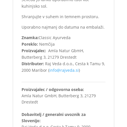
kuhinjsko sol.
Shranjujte v suhem in temnem prostoru.
Uporabno najmanj do datuma na embalaži.
Znamka:
Classic Ayurveda
Poreklo:
Nemčija
Proizvajalec:
Amla Natur GbmH,
Butterberg 3, 21279 Drestedt
Distributer:
Raj Veda d.o.o., Cesta k Tamu 9,
2000 Maribor (
info@rajveda.si
)
Proizvajalec / odgovorna oseba:
Amla Natur GmbH, Butterberg 3, 21279
Drestedt
Dobavitelj / generalni uvoznik za
Slovenijo:
Raj Veda d.o.o, Cesta k Tamu 9, 2000