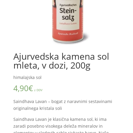
Ajurvedska kamena sol
mleta, v dozi, 200g
himalajska sol
4,90
€
z DDV
Saindhava Lavan – bogat z naravnimi sestavinami
originalnega kristala soli
Saindhava Lavan je klasična kamena sol, ki ima
zaradi posebno visokega deleža mineralov in
elementov v sledovih rahlo sivkasto barvo. Našo