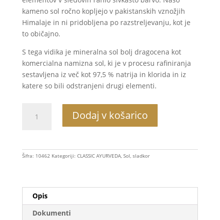
kameno sol ročno kopljejo v pakistanskih vznožjih
Himalaje in ni pridobljena po razstreljevanju, kot je
to običajno.
S tega vidika je mineralna sol bolj dragocena kot
komercialna namizna sol, ki je v procesu rafiniranja
sestavljena iz več kot 97,5 % natrija in klorida in iz
katere so bili odstranjeni drugi elementi.
Ajurvedska
Dodaj v košarico
kamena
sol
mleta,
v
Šifra:
10462
Kategoriji:
CLASSIC AYURVEDA
,
Sol, sladkor
dozi,
200g
količina
Opis
Dokumenti