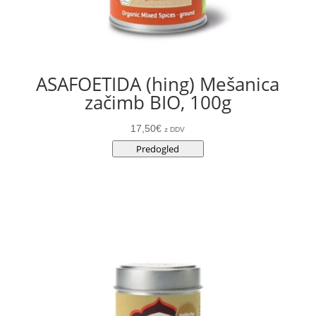
ASAFOETIDA (hing) Mešanica
začimb BIO, 100g
17,50
€
z DDV
Predogled