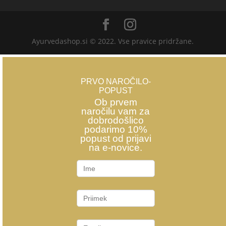
Ayurvedashop.si © 2022. Vse pravice pridržane.
PRVO NAROČILO-
POPUST
Ob prvem
naročilu vam za
dobrodošlico
podarimo 10%
popust od prijavi
na e-novice.