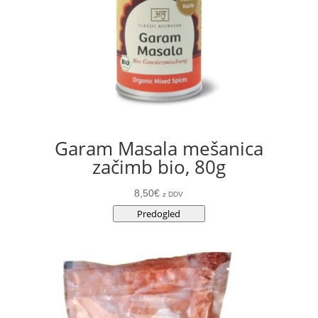
Garam Masala mešanica
začimb bio, 80g
8,50
€
z DDV
Predogled