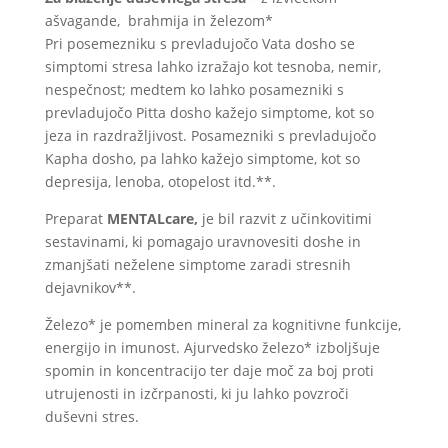
ašvagande, brahmija in železom*
Pri posemezniku s prevladujočo Vata dosho se
simptomi stresa lahko izražajo kot tesnoba, nemir,
nespečnost; medtem ko lahko posamezniki s
prevladujočo Pitta dosho kažejo simptome, kot so
jeza in razdražljivost. Posamezniki s prevladujočo
Kapha dosho, pa lahko kažejo simptome, kot so
depresija, lenoba, otopelost itd.**.
Preparat
MENTALcare,
je bil razvit z učinkovitimi
sestavinami, ki pomagajo uravnovesiti doshe in
zmanjšati neželene simptome zaradi stresnih
dejavnikov**.
Železo* je pomemben mineral za kognitivne funkcije,
energijo in imunost. Ajurvedsko železo* izboljšuje
spomin in koncentracijo ter daje moč za boj proti
utrujenosti in izčrpanosti, ki ju lahko povzroči
duševni stres.