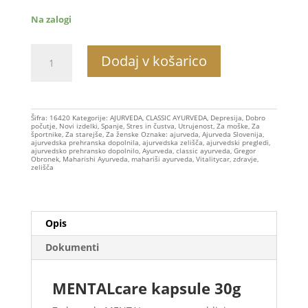
Na zalogi
MENTALcare
Dodaj v košarico
kapsule
30g
količina
Šifra:
16420
Kategorije:
AJURVEDA
,
CLASSIC AYURVEDA
,
Depresija
,
Dobro
počutje
,
Novi izdelki
,
Spanje
,
Stres in čustva
,
Utrujenost
,
Za moške
,
Za
športnike
,
Za starejše
,
Za ženske
Oznake:
ajurveda
,
Ajurveda Slovenija
,
ajurvedska prehranska dopolnila
,
ajurvedska zelišča
,
ajurvedski pregledi
,
ajurvedsko prehransko dopolnilo
,
Ayurveda
,
classic ayurveda
,
Gregor
Obronek
,
Maharishi Ayurveda
,
mahariši ayurveda
,
Vitalitycar
,
zdravje
,
zelišča
Opis
Dokumenti
MENTALcare kapsule 30g