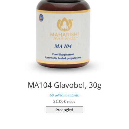
MA104 Glavobol, 30g
60 zeliščnih tabletk
21,00
€
z DDV
Predogled