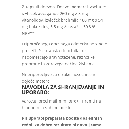
2 kapsuli dnevno. Dnevni odmerek vsebuje:
izvleček ašvagande 260 mg z 8 mg
vitanolidov, izvleček brahmija 180 mg s 54
mg bakozidov, 5,5 mg železa* = 39,3 %
NRV**
Priporočenega dnevnega odmerka ne smete
preseči. Prehranska dopolnila ne
nadomeščajo uravnotežene, raznolike
prehrane in zdravega načina življenja.
Ni priporočljivo za otroke, nosečnice in
doječe matere.
NAVODILA ZA SHRANJEVANJE IN
UPORABO:
Varovati pred majhnimi otroki. Hraniti na
hladnem in suhem mestu.
Pri uporabi preparata bodite dosledni in
redni. Za dobre rezultate ni dovolj samo