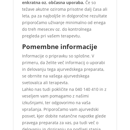
enkratna oz. občasna uporaba.
Če so
težave akutne oziroma prisotne dalj časa ali
leta, pa za najboljše in dolgoročne rezultate
priporočamo uživanje minimalno od enega
do treh mesecev oz. do kontrolnega
pregleda pri vašem terapevtu.
Pomembne informacije
Informacije o pripravku so splošne. V
primeru, da želite več informacij o uporabi
in delovanju tega ajurvedskega preparata,
se obrnite na vašega ajurvedskega
svetovalca ali terapevta.
Lahko nas tudi pokličite na 040 140 410 in z
veseljem vam pomagamo z našimi
izkušnjami, ter odgovorimo na vaša
vprašanja. Priporočamo vam ajurvedski
posvet, kjer dobite natančne napotke glede
pravega preparata za vas, pa tudi več o
delovanju in doziranju na podlagi stanja