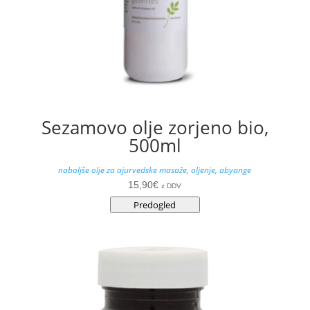
Sezamovo olje zorjeno bio,
500ml
naboljše olje za ajurvedske masaže, oljenje, abyange
15,90
€
z DDV
Predogled