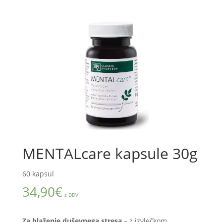
MENTALcare kapsule 30g
60 kapsul
34,90
€
z DDV
Za blaženje duševnega stresa
– z izvlečkom