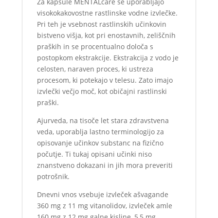
Za kapsule MENTALcare se uporabljajo
visokokakovostne rastlinske vodne izvlečke.
Pri teh je vsebnost rastlinskih učinkovin
bistveno višja, kot pri enostavnih, zeliščnih
praških in se procentualno določa s
postopkom ekstrakcije. Ekstrakcija z vodo je
celosten, naraven proces, ki ustreza
procesom, ki potekajo v telesu. Zato imajo
izvlečki večjo moč, kot običajni rastlinski
praški.
Ajurveda, na tisoče let stara zdravstvena
veda, uporablja lastno terminologijo za
opisovanje učinkov substanc na fizično
počutje. Ti tukaj opisani učinki niso
znanstveno dokazani in jih mora preveriti
potrošnik.
Dnevni vnos vsebuje izvleček ašvagande
360 ​​mg z 11 mg vitanolidov, izvleček amle
160 mg z 12 mg galne kisline, 5,5 mg