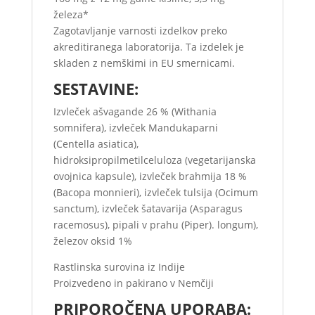
železa*
Zagotavljanje varnosti izdelkov preko
akreditiranega laboratorija. Ta izdelek je
skladen z nemškimi in EU smernicami.
SESTAVINE:
Izvleček ašvagande 26 % (Withania
somnifera), izvleček Mandukaparni
(Centella asiatica),
hidroksipropilmetilceluloza (vegetarijanska
ovojnica kapsule), izvleček brahmija 18 %
(Bacopa monnieri), izvleček tulsija (Ocimum
sanctum), izvleček šatavarija (Asparagus
racemosus), pipali v prahu (Piper). longum),
železov oksid 1%
Rastlinska surovina iz Indije
Proizvedeno in pakirano v Nemčiji
PRIPOROČENA UPORABA: