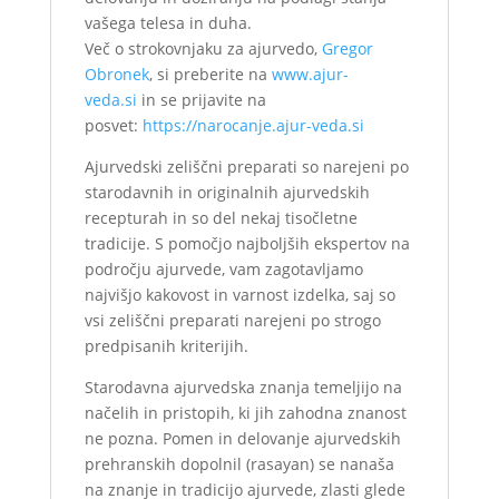
vašega telesa in duha.
Več o strokovnjaku za ajurvedo,
Gregor
Obronek
, si preberite na
www.ajur-
veda.si
in se prijavite na
posvet:
https://narocanje.ajur-veda.si
Ajurvedski zeliščni preparati so narejeni po
starodavnih in originalnih ajurvedskih
recepturah in so del nekaj tisočletne
tradicije. S pomočjo najboljših ekspertov na
področju ajurvede, vam zagotavljamo
najvišjo kakovost in varnost izdelka, saj so
vsi zeliščni preparati narejeni po strogo
predpisanih kriterijih.
Starodavna ajurvedska znanja temeljijo na
načelih in pristopih, ki jih zahodna znanost
ne pozna. Pomen in delovanje ajurvedskih
prehranskih dopolnil (rasayan) se nanaša
na znanje in tradicijo ajurvede, zlasti glede