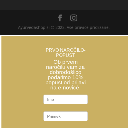
Ayurvedashop.si © 2022. Vse pravice pridržane.
PRVO NAROČILO-
POPUST
Ob prvem
naročilu vam za
dobrodošlico
podarimo 10%
popust od prijavi
na e-novice.