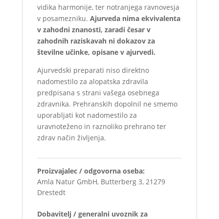
vidika harmonije, ter notranjega ravnovesja
v posamezniku.
Ajurveda nima ekvivalenta
v zahodni znanosti, zaradi česar v
zahodnih raziskavah ni dokazov za
številne učinke, opisane v ajurvedi.
Ajurvedski preparati niso direktno
nadomestilo za alopatska zdravila
predpisana s strani vašega osebnega
zdravnika. Prehranskih dopolnil ne smemo
uporabljati kot nadomestilo za
uravnoteženo in raznoliko prehrano ter
zdrav način življenja.
Proizvajalec / odgovorna oseba:
Amla Natur GmbH, Butterberg 3, 21279
Drestedt
Dobavitelj / generalni uvoznik za