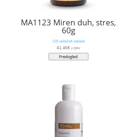
MA1123 Miren duh, stres,
60g
120 zeliščnih tabletk
41,45
€
z DDV
Predogled