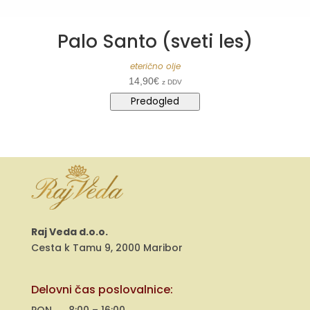
Palo Santo (sveti les)
eterično olje
14,90
€
z DDV
Predogled
Raj Veda d.o.o.
Cesta k Tamu 9, 2000 Maribor
Delovni čas poslovalnice:
PON 8:00 – 16:00