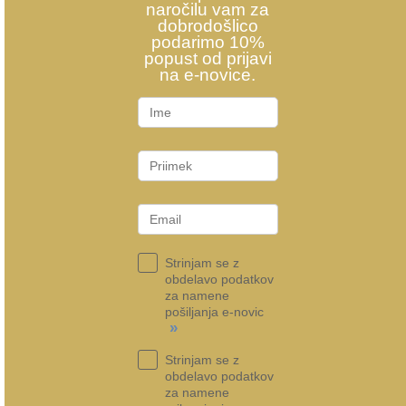
naročilu vam za
dobrodošlico
podarimo 10%
popust od prijavi
na e-novice.
Strinjam se z
obdelavo podatkov
za namene
pošiljanja e-novic
»
Strinjam se z
obdelavo podatkov
za namene