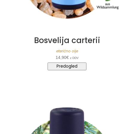
Bosvelija carterii
eterično olje
14,90
€
z DDV
Predogled