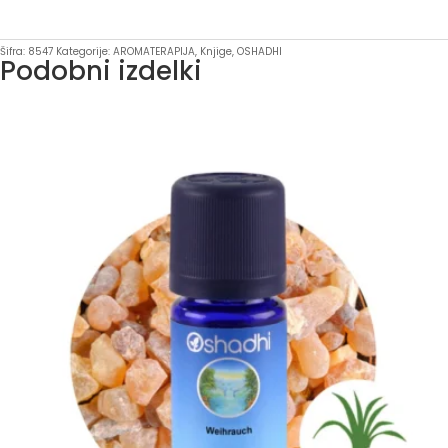
Plants
An
Šifra:
8547
Kategorije:
AROMATERAPIJA
,
Knjige
,
OSHADHI
Podobni izdelki
ancient
Alliance,
Dr.
Malte
Hozzel
količina