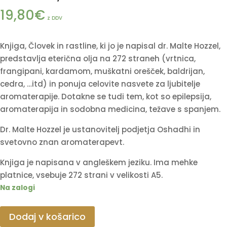
19,80
€
z DDV
Knjiga, Človek in rastline, ki jo je napisal dr. Malte Hozzel,
predstavlja eterična olja na 272 straneh (vrtnica,
frangipani, kardamom, muškatni orešček, baldrijan,
cedra, …itd) in ponuja celovite nasvete za ljubitelje
aromaterapije. Dotakne se tudi tem, kot so epilepsija,
aromaterapija in sodobna medicina, težave s spanjem.
Dr. Malte Hozzel je ustanovitelj podjetja Oshadhi in
svetovno znan aromaterapevt.
Knjiga je napisana v angleškem jeziku. Ima mehke
platnice, vsebuje 272 strani v velikosti A5.
Na zalogi
Man
Dodaj v košarico
and