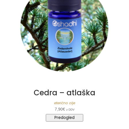
Cedra – atlaška
eterično olje
7,90
€
z DDV
Predogled