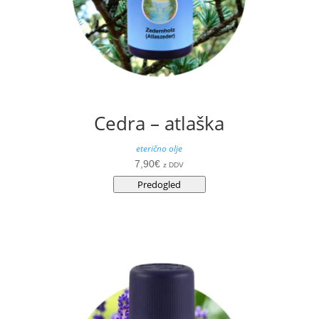
Cedra – atlaška
eterično olje
7,90
€
z DDV
Predogled