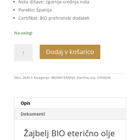
Nota dišave: zgornja-srednja nota
Poreklo: Španija
Certifikat: BIO prehranski dodatek
Na zalogi
Žajbelj
Dodaj v košarico
BIO
količina
Šifra:
2640-5
Kategorije:
AROMATERAPIJA
,
Eterična olja
,
OSHADHI
Opis
Dokumenti
Žajbelj BIO eterično olje