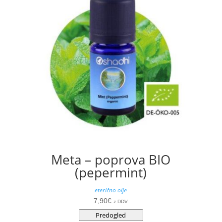
Meta – poprova BIO
(pepermint)
eterično olje
7,90
€
z DDV
Predogled