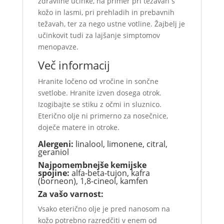
zdravilne učinke, na primer pri težavah s
kožo in lasmi, pri prehladih in prebavnih
težavah, ter za nego ustne votline. Žajbelj je
učinkovit tudi za lajšanje simptomov
menopavze.
Več informacij
Hranite ločeno od vročine in sončne
svetlobe. Hranite izven dosega otrok.
Izogibajte se stiku z očmi in sluznico.
Eterično olje ni primerno za nosečnice,
doječe matere in otroke.
Alergeni:
linalool, limonene, citral,
geraniol
Najpomembnejše kemijske
spojine:
alfa-beta-tujon, kafra
(borneon), 1,8-cineol, kamfen
Za vašo varnost:
Vsako eterično olje je pred nanosom na
kožo potrebno razredčiti v enem od