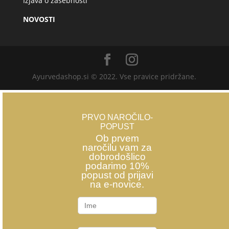
Izjava o zasebnosti
NOVOSTI
Ayurvedashop.si © 2022. Vse pravice pridržane.
PRVO NAROČILO-
POPUST
Ob prvem
naročilu vam za
dobrodošlico
podarimo 10%
popust od prijavi
na e-novice.