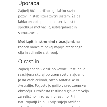
Uporaba
Žajbelj BIO eterično olje lahko razjasni,
poživi in stabilizira živčni sistem. Žajbelj
lahko okrepi spomin in asertivnost ter
spodbuja motivacijo, ustvarjalnost in
samozavest.
Med izpiti in stresnimi situacijami:
na
robček nanesite nekaj kapljic eteričnega
olja in vdihnite čisti vonj.
O rastlini
Žajbelj spada v družino kovnic. Rastlina je
razširjena skoraj po vsem svetu, najdemo
jo na vseh celinah, razen Antarktike in
Avstralije. Pogosto jo gojijo v sredozemskem
območju. Grmičasta rastlina v glavnem velja
za zeliščno in zdravilno rastlino. Pri
naturopatiji žajblju pripisujejo različne