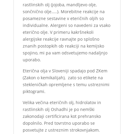
rastlinskih olj (jojoba, mandljevo olje,
sončnično olje…..). Morebitne reakcije na
posamezne sestavine v eteričnih oljih so
individualne. Alergeni so navedeni za vsako
eterično olje. V primeru kakršnekoli
alergijske reakcije ravnajte po splošno
znanih postopkih ob reakciji na kemijsko
spojino, mi pa vam odsvetujemo nadaljnjo
uporabo.
Eterična olja v Sloveniji spadajo pod ZKem
(Zakon o kemikalijah), zato so etikete na
stekleničkah opremljene s temu ustreznimi
piktogrami.
Velika večina eteričnih olj, hidrolatov in
rastlinskih olj Oshadhi je po nemški
zakonodaji certificirana kot prehransko
dopolnilo. Pred tovrstno uporabo se
posvetujte z ustreznim strokovnjakom.