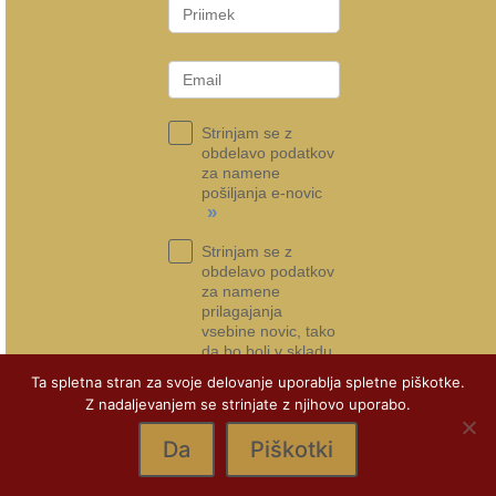
Strinjam se z
obdelavo podatkov
za namene
pošiljanja e-novic
»
Strinjam se z
obdelavo podatkov
za namene
prilagajanja
vsebine novic, tako
da bo bolj v skladu
s tem, kar si želim
Ta spletna stran za svoje delovanje uporablja spletne piškotke.
»
Z nadaljevanjem se strinjate z njihovo uporabo.
Prijava na e-novice
Da
Piškotki