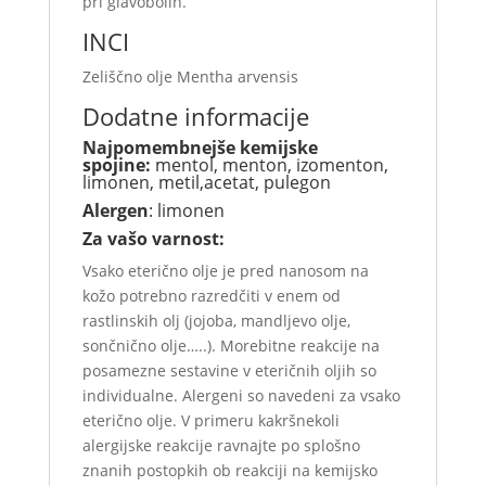
pri glavobolih.
INCI
Zeliščno olje Mentha arvensis
Dodatne informacije
Najpomembnejše kemijske
spojine:
mentol, menton, izomenton,
limonen, metil,acetat, pulegon
Alergen
: limonen
Za vašo varnost:
Vsako eterično olje je pred nanosom na
kožo potrebno razredčiti v enem od
rastlinskih olj (jojoba, mandljevo olje,
sončnično olje…..). Morebitne reakcije na
posamezne sestavine v eteričnih oljih so
individualne. Alergeni so navedeni za vsako
eterično olje. V primeru kakršnekoli
alergijske reakcije ravnajte po splošno
znanih postopkih ob reakciji na kemijsko