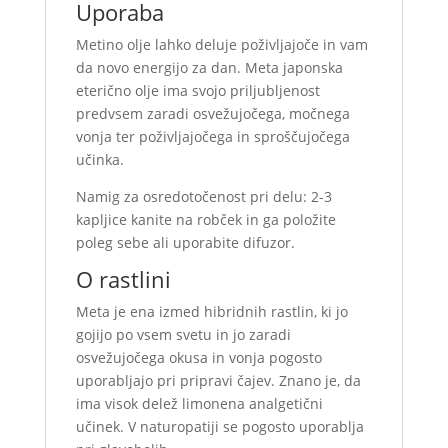
Uporaba
Metino olje lahko deluje poživljajoče in vam
da novo energijo za dan. Meta japonska
eterično olje ima svojo priljubljenost
predvsem zaradi osvežujočega, močnega
vonja ter poživljajočega in sproščujočega
učinka.
Namig za osredotočenost pri delu: 2-3
kapljice kanite na robček in ga položite
poleg sebe ali uporabite difuzor.
O rastlini
Meta je ena izmed hibridnih rastlin, ki jo
gojijo po vsem svetu in jo zaradi
osvežujočega okusa in vonja pogosto
uporabljajo pri pripravi čajev. Znano je, da
ima visok delež limonena analgetični
učinek. V naturopatiji se pogosto uporablja