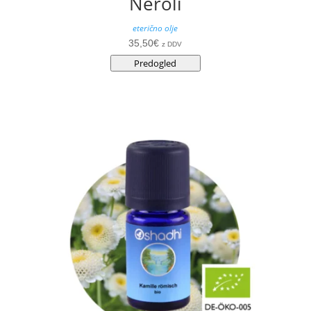
Neroli
eterično olje
35,50
€
z DDV
Predogled