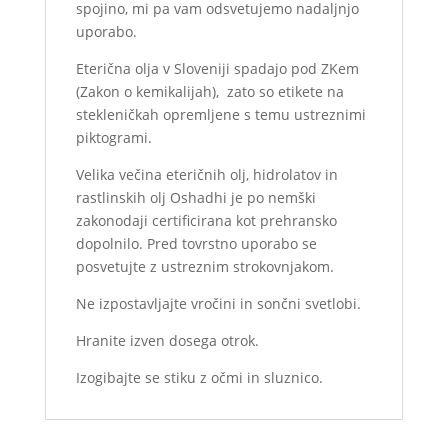
spojino, mi pa vam odsvetujemo nadaljnjo
uporabo.
Eterična olja v Sloveniji spadajo pod ZKem
(Zakon o kemikalijah), zato so etikete na
stekleničkah opremljene s temu ustreznimi
piktogrami.
Velika večina eteričnih olj, hidrolatov in
rastlinskih olj Oshadhi je po nemški
zakonodaji certificirana kot prehransko
dopolnilo. Pred tovrstno uporabo se
posvetujte z ustreznim strokovnjakom.
Ne izpostavljajte vročini in sončni svetlobi.
Hranite izven dosega otrok.
Izogibajte se stiku z očmi in sluznico.