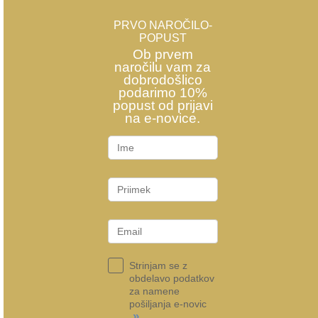
PRVO NAROČILO-
POPUST
Ob prvem
naročilu vam za
dobrodošlico
podarimo 10%
popust od prijavi
na e-novice.
Strinjam se z
obdelavo podatkov
za namene
pošiljanja e-novic
»