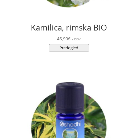
Kamilica, rimska BIO
45,90
€
z DDV
Predogled