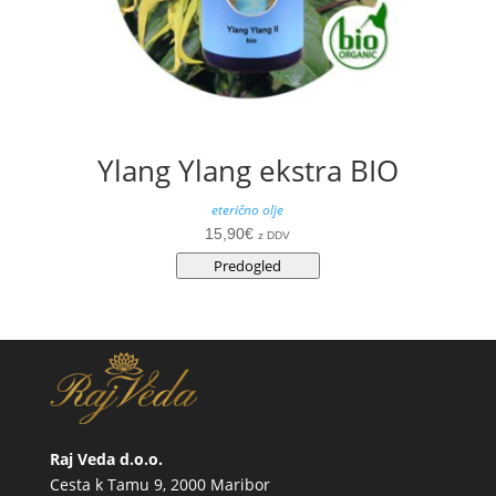
Ylang Ylang ekstra BIO
eterično olje
15,90
€
z DDV
Predogled
Raj Veda d.o.o.
Cesta k Tamu 9, 2000 Maribor