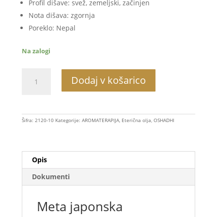
Profil dišave: svež, zemeljski, začinjen
Nota dišava: zgornja
Poreklo: Nepal
Na zalogi
Meta
Dodaj v košarico
japonska
količina
Šifra:
2120-10
Kategorije:
AROMATERAPIJA
,
Eterična olja
,
OSHADHI
Opis
Dokumenti
Meta japonska