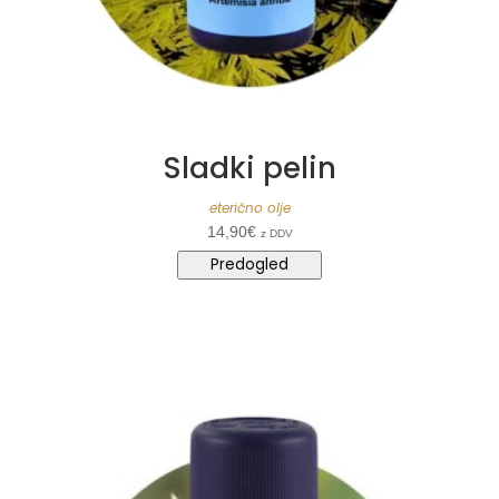
Sladki pelin
eterično olje
14,90
€
z DDV
Predogled