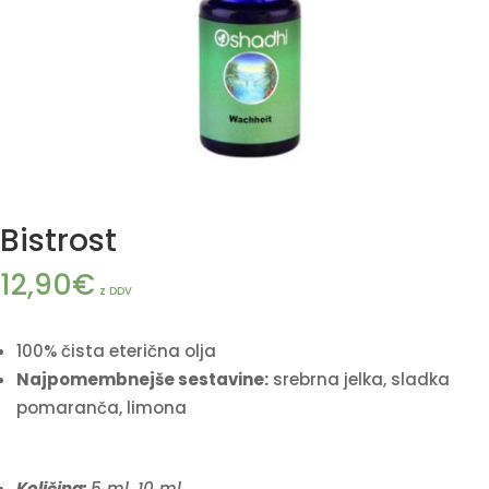
Bistrost
12,90
€
z DDV
100% čista eterična olja
Najpomembnejše sestavine:
srebrna jelka, sladka
pomaranča, limona
Količina:
5 ml,
10 ml