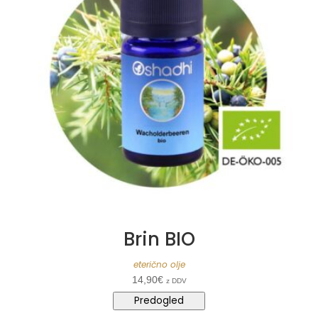
Brin BIO
eterično olje
14,90
€
z DDV
Predogled