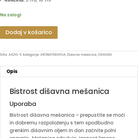
Na zalogi
Bistrost
Dodaj v košarico
količina
Šifra:
A4210-5
Kategorije:
AROMATERAPIJA
,
Dišavne mešanice
,
OSHADHI
Opis
Bistrost dišavna mešanica
Uporaba
Bistrost dišavna mešanica – prepustite se moči
in dobremu razpoloženju s tem spodbudno
grenkim dišavnim oljem in dan začnite polni