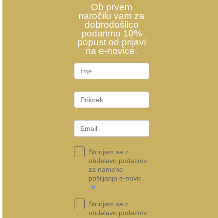
Ob prvem
naročilu vam za
dobrodošlico
podarimo 10%
popust od prijavi
na e-novice.
Strinjam se z
obdelavo podatkov
za namene
pošiljanja e-novic
»
Strinjam se z
obdelavo podatkov