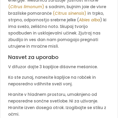
energije. Mešanica združuje jasnost limone
(
Citrus limonum
)
s sadnim, bujnim joie de vivre
brazilske pomaranče
(
Citrus sinensis
)
in trpko,
strpno, odpornostjo srebrne jelke (
Abies alba
) ki
ima svežo, zeliščno noto. Skupaj tvorijo
spodbuden in usklajevalni učinek. Zjutraj nas
zbudijo in ves dan nam pomagajo pregnati
utrujene in mračne misli.
Nasvet za uporabo
V difuzor dajte 3 kapljice dišavne mešanice.
Ko ste zunaj, nanesite kapljice na robček in
neposredno vdihnite sveži vonj.
Hranite v hladnem prostoru, umaknjeno od
neposredne sončne svetlobe. Ni za uživanje.
Hranite izven dosega otrok. Izogibajte se stiku z
očmi.