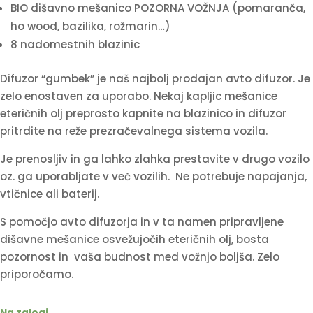
BIO dišavno mešanico POZORNA VOŽNJA (pomaranča,
ho wood, bazilika, rožmarin…)
8 nadomestnih blazinic
Difuzor “gumbek” je naš najbolj prodajan avto difuzor. Je
zelo enostaven za uporabo. Nekaj kapljic mešanice
eteričnih olj preprosto kapnite na blazinico in difuzor
pritrdite na reže prezračevalnega sistema vozila.
Je prenosljiv in ga lahko zlahka prestavite v drugo vozilo
oz. ga uporabljate v več vozilih. Ne potrebuje napajanja,
vtičnice ali baterij.
S pomočjo avto difuzorja in v ta namen pripravljene
dišavne mešanice osvežujočih eteričnih olj, bosta
pozornost in vaša budnost med vožnjo boljša. Zelo
priporočamo.
Na zalogi