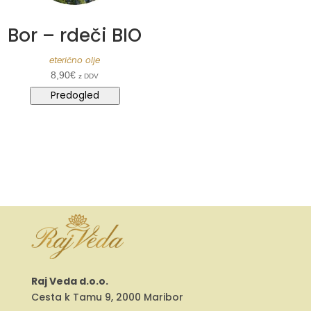
Bor – rdeči BIO
eterično olje
8,90
€
z DDV
Predogled
Raj Veda d.o.o.
Cesta k Tamu 9, 2000 Maribor