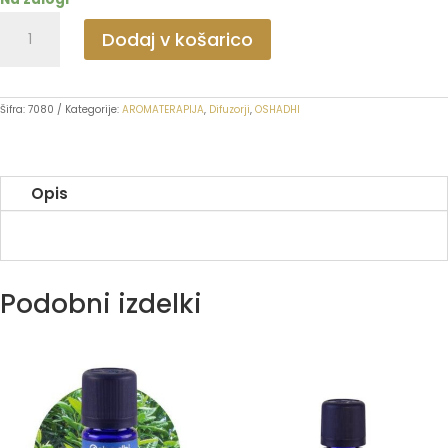
Avto
Dodaj v košarico
difuzor
set
-
Šifra:
7080
Kategorije:
AROMATERAPIJA
,
Difuzorji
,
OSHADHI
gumbek(
količina
Opis
Podobni izdelki