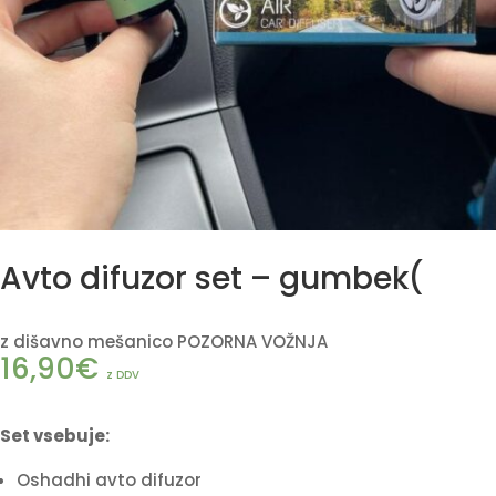
Avto difuzor set – gumbek(
z dišavno mešanico POZORNA VOŽNJA
16,90
€
z DDV
Set vsebuje:
Oshadhi avto difuzor