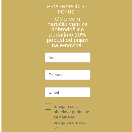
PRVO NAROČILO-
POPUST
Ob prvem
naročilu vam za
dobrodošlico
podarimo 10%
popust od prijavi
na e-novice.
Strinjam se z
obdelavo podatkov
za namene
pošiljanja e-novic
»