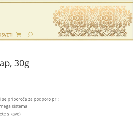
OSVETI
ap, 30g
ki se priporoča za podporo pri:
ornega sistema
ete s kavo)