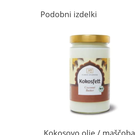
Podobni izdelki
Kokosovo olje / maščoba