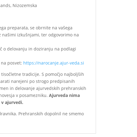
lands, Nizozemska
kega preparata, se obrnite na vašega
z našimi izkušnjami, ter odgovorimo na
č o delovanju in doziranju na podlagi
e na posvet:
https://narocanje.ajur-veda.si
tisočletne tradicije. S pomočjo najboljših
parati narejeni po strogo predpisanih
Pomen in delovanje ajurvedskih prehranskih
avnovesja v posamezniku.
Ajurveda nima
 v ajurvedi.
zdravnika. Prehranskih dopolnil ne smemo