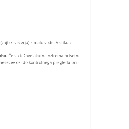
ajtrk, večerja) z malo vode. V stiku z
raba.
Če so težave akutne oziroma prisotne
 mesecev oz. do kontrolnega pregleda pri