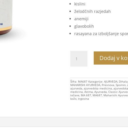
kislini
želodčnih razjedah
anemiji
glavobolih
rasayana za izboljšanje sp
MA687
Dodaj v ko
Kortimap,
30g
količina
Šifra:
MA687
Kategorije:
AJURVEDA
,
Dihala
MAHARISHI AYURVEDA
,
Presnova
,
Spomin
,
ajurveda
,
ajurvedska medicina
,
ajurvedska
medicina
,
Astma
,
Ayurveda
,
Classic Ajurve
težave
,
MA 687
,
MA687
,
Maharishi Ayurve
kožo
,
trgovina