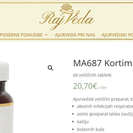
POSEBNE PONUDBE
AJURVEDA PRI NAS
AJURVEDSKI P
MA687 Kortim
60 zeliščnih tabletk
20,70
€
z DDV
Ajurvedski zeliščni preparat, 
akutnih infekcijah respirat
astmi (preparat lahko zaužij
kašlju
boleznih kože