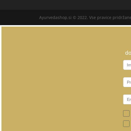
Ayurvedashop.si © 2022. Vse pravice pridržan
do