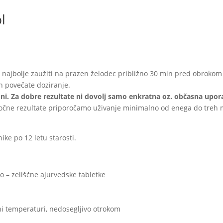
l
 najbolje zaužiti na prazen želodec približno 30 min pred obrokom (z
h povečate doziranje.
dni. Za dobre rezultate ni dovolj samo enkratna oz. občasna upo
lgoročne rezultate priporočamo uživanje minimalno od enega do treh
ike po 12 letu starosti.
 – zeliščne ajurvedske tabletke
i temperaturi, nedosegljivo otrokom