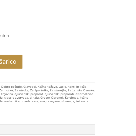
omina
šarico
,
Dobro počutje
,
Glavobol
,
Kožne težave
,
Lasje, nohti in koža
,
Za moške
,
Za otroke
,
Za športnike
,
Za starejše
,
Za ženske
Oznake:
 trgovina
,
ajurvedski preparat
,
ajurvedski preparati
,
alternativna
da
,
classic ayurveda
,
dihala
,
Gregor Obronek
,
Kortimap
,
kožne
da
,
mahariši ajurveda
,
rasajana
,
rasayana
,
slovenija
,
težava s