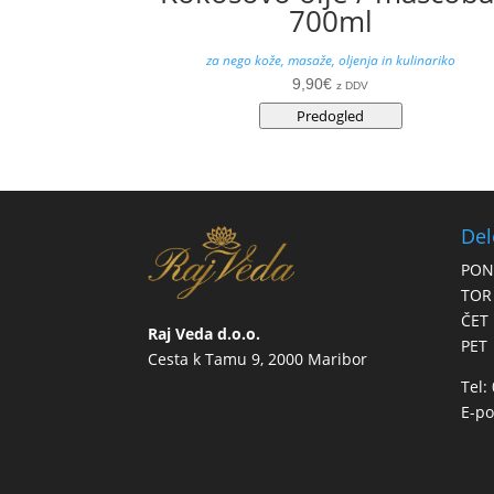
700ml
za nego kože, masaže, oljenja in kulinariko
9,90
€
z DDV
Predogled
Del
PON
TOR
ČET
Raj Veda d.o.o.
PET
Cesta k Tamu 9, 2000 Maribor
Tel:
E-po