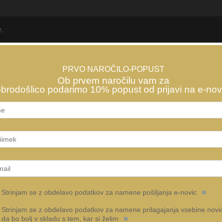
e.
PRVO NAROČILO-POPUST
Ob prvem naročilu vam za
brodošlico podarimo 10% popust od prijavi na e-nov
»
Strinjam se z obdelavo podatkov za namene pošiljanja e-novic
Strinjam se z obdelavo podatkov za namene prilagajanja vsebine novic
»
da bo bolj v skladu s tem, kar si želim