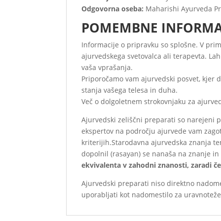
Odgovorna oseba:
Maharishi Ayurveda Pr
POMEMBNE INFORMA
Informacije o pripravku so splošne. V prim
ajurvedskega svetovalca ali terapevta. La
vaša vprašanja.
Priporočamo vam ajurvedski posvet, kjer d
stanja vašega telesa in duha.
Več o dolgoletnem strokovnjaku za ajurve
Ajurvedski zeliščni preparati so narejeni 
ekspertov na področju ajurvede vam zagotav
kriterijih.Starodavna ajurvedska znanja t
dopolnil (rasayan) se nanaša na znanje in 
ekvivalenta v zahodni znanosti, zaradi č
Ajurvedski preparati niso direktno nadom
uporabljati kot nadomestilo za uravnotežen