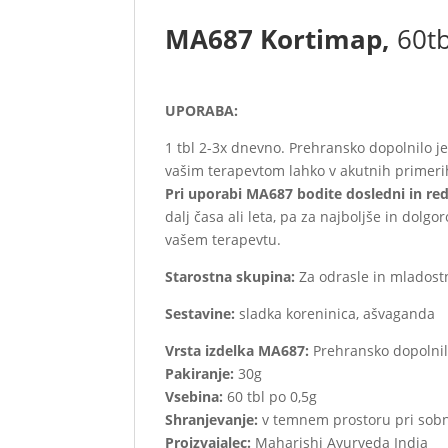
MA687 Kortimap,
60tb
UPORABA:
1 tbl 2-3x dnevno. Prehransko dopolnilo je
vašim terapevtom lahko v akutnih primeri
Pri uporabi MA687 bodite dosledni in re
dalj časa ali leta, pa za najboljše in do
vašem terapevtu.
Starostna skupina:
Za odrasle in mladostn
Sestavine:
sladka koreninica, ašvaganda
Vrsta izdelka MA687:
Prehransko dopolnilo
Pakiranje:
30g
Vsebina:
60 tbl po 0,5g
Shranjevanje:
v temnem prostoru pri sobn
Proizvajalec:
Maharishi Ayurveda India