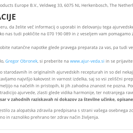
oducts Europe B.V., Veldweg 33, 6075 NL Herkenbosch, The Nether
CIJE
eru, da želite več informacij o uporabi in delovanju tega ajurveds
hko nas tudi pokličite na 070 190 089 in z veseljem vam pomagamo 
obite natančne napotke glede pravega preparata za vas, pa tudi ve
do,
Gregor Obronek
, si preberite na
www.ajur-veda.si
in se prijavit
po starodavnih in originalnih ajurvedskih recepturah in so del nekaj 
ljamo najvišjo kakovost in varnost izdelka, saj so vsi zeliščni pre
emeljijo na načelih in pristopih, ki jih zahodna znanost ne pozna. 
tradicijo ajurvede, zlasti glede vidika harmonije, ter notranjega r
esar v zahodnih raziskavah ni dokazov za številne učinke, opisane
estilo za alopatska zdravila predpisana s strani vašega osebnega 
o in raznoliko prehrano ter zdrav način življenja.