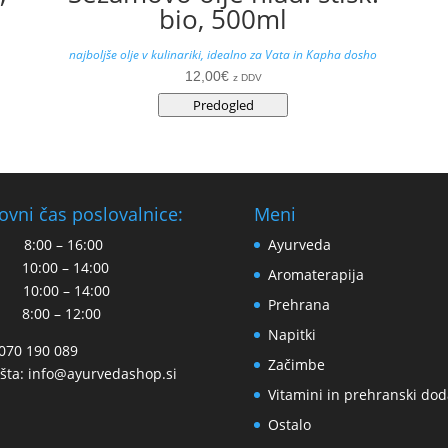
bio, 500ml
najboljše olje v kulinariki, idealno za Vata in Kapha dosho
12,00
€
z DDV
Predogled
ovni čas poslovalnice:
Meni
 8:00 – 16:00
Ayurveda
 10:00 – 14:00
Aromaterapija
 10:00 – 14:00
Prehrana
 8:00 – 12:00
Napitki
 070 190 089
Začimbe
šta:
info@ayurvedashop.si
Vitamini in prehranski dod
Ostalo