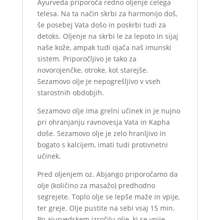
Ayurveda priporoča redno oljenje celega
telesa. Na ta način skrbi za harmonijo doš,
še posebej Vata došo in poskrbi tudi za
detoks. Oljenje na skrbi le za lepoto in sijaj
naše kože, ampak tudi ojača naš imunski
sistem. Priporočljivo je tako za
novorojenčke, otroke, kot starejše.
Sezamovo olje je nepogrešljivo v vseh
starostnih obdobjih.
Sezamovo olje ima grelni učinek in je nujno
pri ohranjanju ravnovesja Vata in Kapha
doše. Sezamovo olje je zelo hranljivo in
bogato s kalcijem, imati tudi protivnetni
učinek.
Pred oljenjem oz. Abjango priporočamo da
olje (količino za masažo) predhodno
segrejete. Toplo olje se lepše maže in vpije,
ter greje. Olje pustite na sebi vsaj 15 min.
Po ajurvedskem izročilu olje, ki se vpije