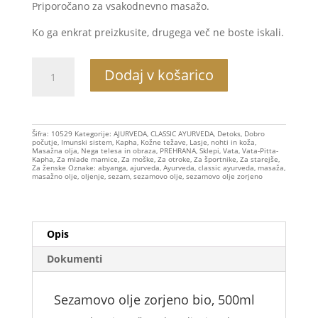
Priporočano za vsakodnevno masažo.
Ko ga enkrat preizkusite, drugega več ne boste iskali.
Sezamovo
Dodaj v košarico
olje
zorjeno
bio,
500ml
Šifra:
10529
Kategorije:
AJURVEDA
,
CLASSIC AYURVEDA
,
Detoks
,
Dobro
počutje
,
Imunski sistem
,
Kapha
,
Kožne težave
,
Lasje, nohti in koža
,
količina
Masažna olja
,
Nega telesa in obraza
,
PREHRANA
,
Sklepi
,
Vata
,
Vata-Pitta-
Kapha
,
Za mlade mamice
,
Za moške
,
Za otroke
,
Za športnike
,
Za starejše
,
Za ženske
Oznake:
abyanga
,
ajurveda
,
Ayurveda
,
classic ayurveda
,
masaža
,
masažno olje
,
oljenje
,
sezam
,
sezamovo olje
,
sezamovo olje zorjeno
Opis
Dokumenti
Sezamovo olje zorjeno bio, 500ml