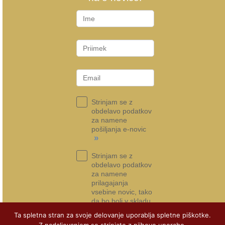
Strinjam se z
obdelavo podatkov
za namene
pošiljanja e-novic
»
Strinjam se z
obdelavo podatkov
za namene
prilagajanja
vsebine novic, tako
da bo bolj v skladu
s tem, kar si želim
Ta spletna stran za svoje delovanje uporablja spletne piškotke.
»