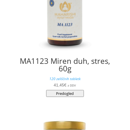
MA1123 Miren duh, stres,
60g
120 zeliščnih tabletk
41,45
€
z DDV
Predogled