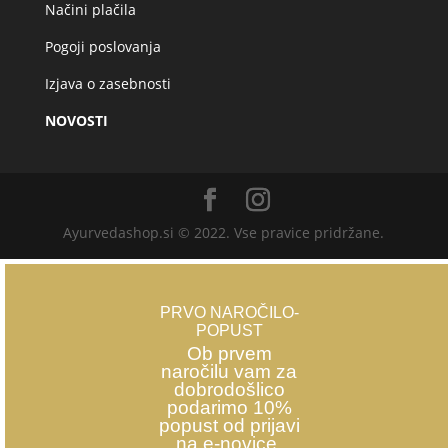
Načini plačila
Pogoji poslovanja
Izjava o zasebnosti
NOVOSTI
Ayurvedashop.si © 2022. Vse pravice pridržane.
PRVO NAROČILO-
POPUST
Ob prvem
naročilu vam za
dobrodošlico
podarimo 10%
popust od prijavi
na e-novice.