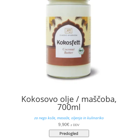
Kokosovo olje / maščoba,
700ml
za nego kože, masaže, oljenja in kulinariko
9,90
€
z DDV
Predogled