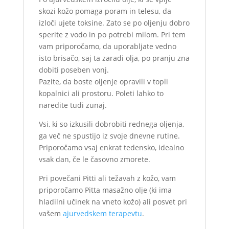
skozi kožo pomaga poram in telesu, da
izloči ujete toksine. Zato se po oljenju dobro
sperite z vodo in po potrebi milom. Pri tem
vam priporočamo, da uporabljate vedno
isto brisačo, saj ta zaradi olja, po pranju zna
dobiti poseben vonj.
Pazite, da boste oljenje opravili v topli
kopalnici ali prostoru. Poleti lahko to
naredite tudi zunaj.
Vsi, ki so izkusili dobrobiti rednega oljenja,
ga več ne spustijo iz svoje dnevne rutine.
Priporočamo vsaj enkrat tedensko, idealno
vsak dan, če le časovno zmorete.
Pri povečani Pitti ali težavah z kožo, vam
priporočamo Pitta masažno olje (ki ima
hladilni učinek na vneto kožo) ali posvet pri
vašem
ajurvedskem terapevtu
.