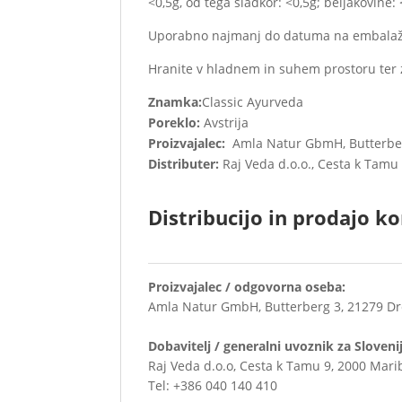
<0,5g, od tega sladkor: <0,5g; beljakovine: 
Uporabno najmanj do datuma na embalaž
Hranite v hladnem in suhem prostoru ter 
Znamka:
Classic Ayurveda
Poreklo:
Avstrija
Proizvajalec:
Amla Natur GbmH, Butterber
Distributer:
Raj Veda d.o.o., Cesta k Tamu 
Distribucijo in prodajo ko
Proizvajalec / odgovorna oseba:
Amla Natur GmbH, Butterberg 3, 21279 Dr
Dobavitelj / generalni uvoznik za Sloveni
Raj Veda d.o.o, Cesta k Tamu 9, 2000 Mari
Tel: +386 040 140 410