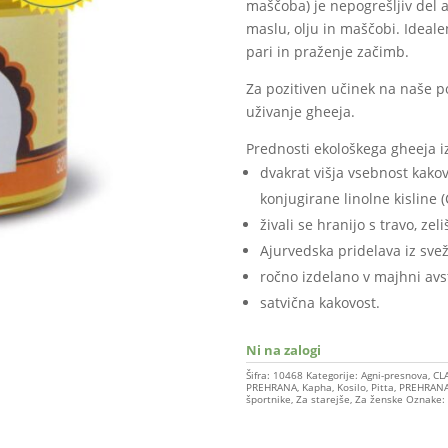
maščoba) je nepogrešljiv del a
maslu, olju in maščobi. Ideale
pari in praženje začimb.
Za pozitiven učinek na naše p
uživanje gheeja.
Prednosti ekološkega gheeja i
dvakrat višja vsebnost kako
konjugirane linolne kisline
živali se hranijo s travo, ze
Ajurvedska pridelava iz sv
ročno izdelano v majhni avstr
satvična kakovost.
Ni na zalogi
Šifra:
10468
Kategorije:
Agni-presnova
,
CL
PREHRANA
,
Kapha
,
Kosilo
,
Pitta
,
PREHRAN
športnike
,
Za starejše
,
Za ženske
Oznake: