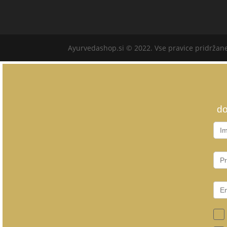
Ayurvedashop.si © 2022. Vse pravice pridržan
do