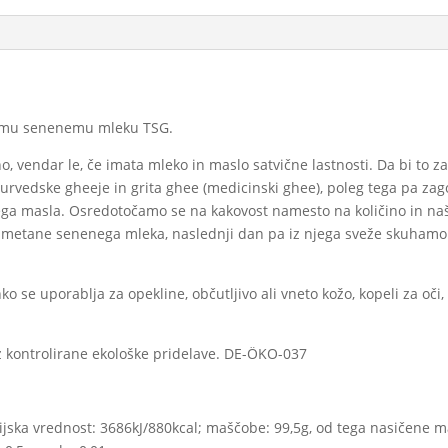
anemu senenemu mleku TSG.
no, vendar le, če imata mleko in maslo satvične lastnosti. Da bi to
urvedske gheeje in grita ghee (medicinski ghee), poleg tega pa zag
ga masla. Osredotočamo se na kakovost namesto na količino in naš 
iz smetane senenega mleka, naslednji dan pa iz njega sveže skuham
 se uporablja za opekline, občutljivo ali vneto kožo, kopeli za oči,
 kontrolirane ekološke pridelave. DE-ÖKO-037
ijska vrednost: 3686kJ/880kcal; maščobe: 99,5g, od tega nasičene maš