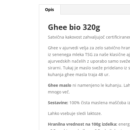
Opis
Ghee bio 320g
Satvična kakovost zahvaljujoč certificir
Ghee v ajurvedi velja za zelo satvično hra
iz senenega mleka TSG za naše klasične aj
ajurvedskih načelih z uporabo samo sveže
sirarni. Tukaj je maslo sveže pridelano 
kuhanja ghee masla traja 48 ur.
Ghee maslo
ni namenjeno le kuhanju. Lahko
mnogo več.
Sestavine:
100% čista maslena maščoba iz
Lahko vsebuje sledi laktoze.
Hranilna vrednost na 100g izdelka:
energ