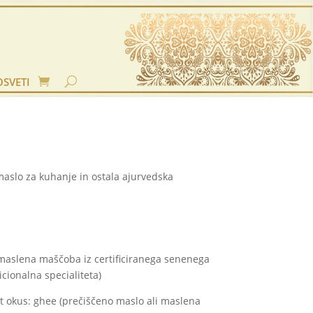
OSVETI
aslo za kuhanje in ostala ajurvedska
maslena maščoba iz certificiranega senenega
icionalna specialiteta)
ast okus: ghee (prečiščeno maslo ali maslena