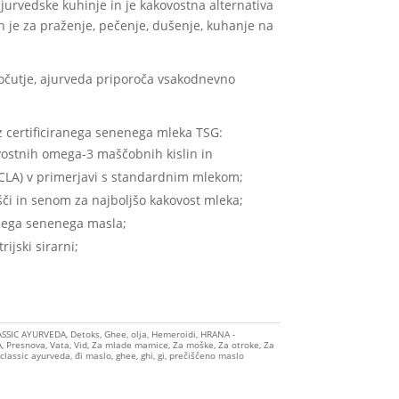
jurvedske kuhinje in je kakovostna alternativa
n je za praženje, pečenje, dušenje, kuhanje na
očutje, ajurveda priporoča vsakodnevno
z certificiranega senenega mleka TSG:
vostnih omega-3 maščobnih kislin in
 (CLA) v primerjavi s standardnim mlekom;
lišči in senom za najboljšo kakovost mleka;
ežega senenega masla;
ijski sirarni;
ASSIC AYURVEDA
,
Detoks
,
Ghee, olja
,
Hemeroidi
,
HRANA -
A
,
Presnova
,
Vata
,
Vid
,
Za mlade mamice
,
Za moške
,
Za otroke
,
Za
classic ayurveda
,
đi maslo
,
ghee
,
ghi
,
gi
,
prečiščeno maslo