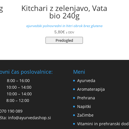
g
Kitchari z zelenjavo, Vata
bio 240g
ajurvedski polnovredni in hitri obrok brez glutena
5,80
€
z DDV
Predogled
ovni čas poslovalnice:
Meni
 8:00 – 16:00
Ayurveda
 10:00 – 14:00
Aromaterapija
 10:00 – 14:00
Prehrana
 8:00 – 12:00
Napitki
 070 190 089
Začimbe
šta:
info@ayurvedashop.si
Vitamini in prehranski dod