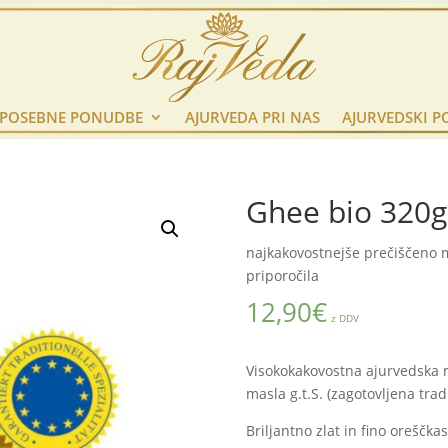
POSEBNE PONUDBE
AJURVEDA PRI NAS
AJURVEDSKI P
Ghee bio 320g
najkakovostnejše prečiščeno m
priporočila
12,90
€
z DDV
Visokokakovostna ajurvedska 
masla g.t.S. (zagotovljena trad
Briljantno zlat in fino oreščk