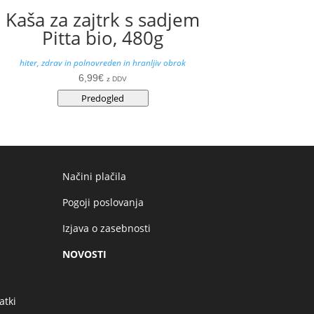
Kaša za zajtrk s sadjem
Pitta bio, 480g
hiter, zdrav in polnovreden in hranljiv obrok
6,99
€
z DDV
Predogled
Načini plačila
Pogoji poslovanja
Izjava o zasebnosti
NOVOSTI
atki