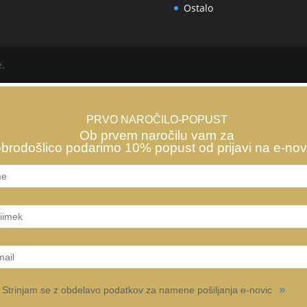
Ostalo
e.
PRVO NAROČILO-POPUST
Ob prvem naročilu vam za
brodošlico podarimo 10% popust od prijavi na e-nov
»
Strinjam se z obdelavo podatkov za namene pošiljanja e-novic