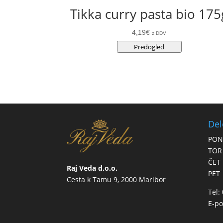
Tikka curry pasta bio 175
4,19
€
z DDV
Predogled
Del
PON
TOR
ČET
Raj Veda d.o.o.
PET
Cesta k Tamu 9, 2000 Maribor
Tel:
E-po