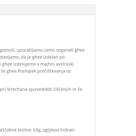
 zagotovili, uporabljamo samo organski ghee
otavljamo, da je ghee izdelan po
ghee izdelujemo v majhni avstrijski
o še ghee.Postopek prečiščevanja oz
 pri Virechana ajurvedskih čiščenjih in še
čobne kisline: 65g, ogljikovi hidrati: