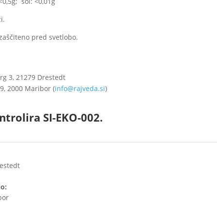
<0,5g; sol: <0,01g
i.
zaščiteno pred svetlobo.
g 3, 21279 Drestedt
9, 2000 Maribor (
info@rajveda.si
)
ntrolira SI-EKO-002.
estedt
jo:
bor