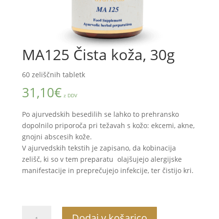
MA125 Čista koža, 30g
60 zeliščnih tabletk
31,10
€
z DDV
Po ajurvedskih besedilih se lahko to prehransko
dopolnilo priporoča pri težavah s kožo: ekcemi, akne,
gnojni abscesih kože.
V ajurvedskih tekstih je zapisano, da kobinacija
zelišč, ki so v tem preparatu olajšujejo alergijske
manifestacije in preprečujejo infekcije, ter čistijo kri.
MA125
Dodaj v košarico