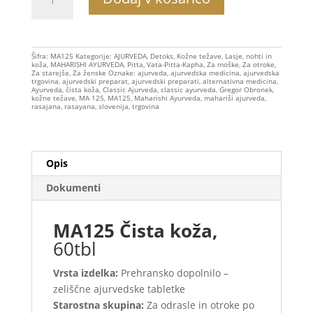
Čista
koža,
30g
količina
Šifra:
MA125
Kategorije:
AJURVEDA
,
Detoks
,
Kožne težave
,
Lasje, nohti in
koža
,
MAHARISHI AYURVEDA
,
Pitta
,
Vata-Pitta-Kapha
,
Za moške
,
Za otroke
,
Za starejše
,
Za ženske
Oznake:
ajurveda
,
ajurvedska medicina
,
ajurvedska
trgovina
,
ajurvedski preparat
,
ajurvedski preparati
,
alternativna medicina
,
Ayurveda
,
čista koža
,
Classic Ajurveda
,
classic ayurveda
,
Gregor Obronek
,
kožne težave
,
MA 125
,
MA125
,
Maharishi Ayurveda
,
mahariši ajurveda
,
rasajana
,
rasayana
,
slovenija
,
trgovina
Opis
Dokumenti
MA125 Čista koža,
60tbl
Vrsta izdelka:
Prehransko dopolnilo –
zeliščne ajurvedske tabletke
Starostna skupina:
Za odrasle in otroke po