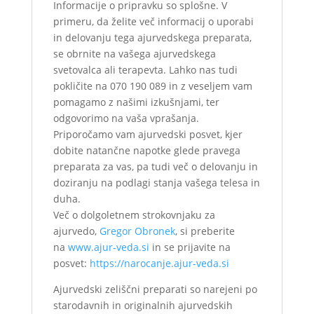
Informacije o pripravku so splošne. V
primeru, da želite več informacij o uporabi
in delovanju tega ajurvedskega preparata,
se obrnite na vašega ajurvedskega
svetovalca ali terapevta. Lahko nas tudi
pokličite na 070 190 089 in z veseljem vam
pomagamo z našimi izkušnjami, ter
odgovorimo na vaša vprašanja.
Priporočamo vam ajurvedski posvet, kjer
dobite natančne napotke glede pravega
preparata za vas, pa tudi več o delovanju in
doziranju na podlagi stanja vašega telesa in
duha.
Več o dolgoletnem strokovnjaku za
ajurvedo,
Gregor Obronek
, si preberite
na
www.ajur-veda.si
in se prijavite na
posvet:
https://narocanje.ajur-veda.si
Ajurvedski zeliščni preparati so narejeni po
starodavnih in originalnih ajurvedskih