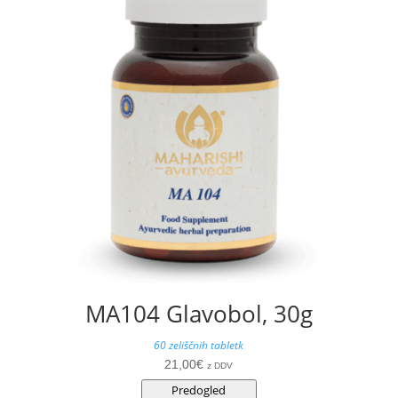
MA104 Glavobol, 30g
60 zeliščnih tabletk
21,00
€
z DDV
Predogled