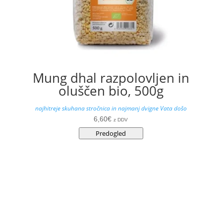
Mung dhal razpolovljen in
oluščen bio, 500g
najhitreje skuhana stročnica in najmanj dvigne Vata došo
6,60
€
z DDV
Predogled