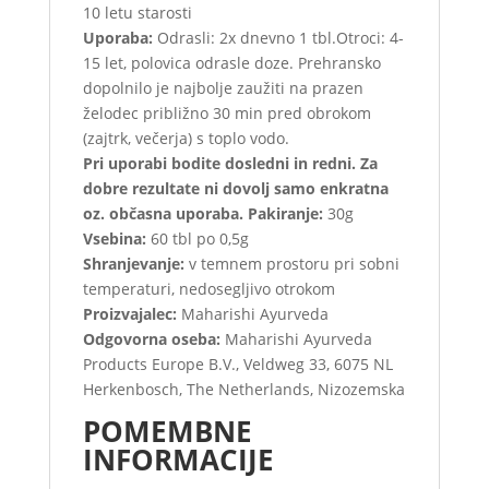
10 letu starosti
Uporaba:
Odrasli: 2x dnevno 1 tbl.Otroci: 4-
15 let, polovica odrasle doze. Prehransko
dopolnilo je najbolje zaužiti na prazen
želodec približno 30 min pred obrokom
(zajtrk, večerja) s toplo vodo.
Pri uporabi bodite dosledni in redni. Za
dobre rezultate ni dovolj samo enkratna
oz. občasna uporaba. P
akiranje:
30g
Vsebina:
60 tbl po 0,5g
Shranjevanje:
v temnem prostoru pri sobni
temperaturi, nedosegljivo otrokom
Proizvajalec:
Maharishi Ayurveda
Odgovorna oseba:
Maharishi Ayurveda
Products Europe B.V., Veldweg 33, 6075 NL
Herkenbosch, The Netherlands, Nizozemska
POMEMBNE
INFORMACIJE