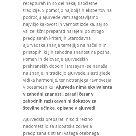
recepturah in so del nekaj tisočletne
tradicije. S pomočjo najboljših ekspertov na
področju ajurvede vam zagotavljamo
najvišjo kakovost in varnost izdelka, saj so
vsi zeliščni preparati narejeni po strogo
predpisanih kriterijih.Starodavna
ajurvedska znanja temeljijo na načelih in
pristopih, ki jih zahodna znanost ne pozna.
Pomen in delovanje ajurvedskih
prehranskih dopolnil (rasayan) se nanaša
na znanje in tradicijo ajurvede, zlasti glede
vidika harmonije, ter notranjega ravnovesja
v posamezniku.
Ajurveda nima ekvivalenta
v zahodni znanosti, zaradi česar v
zahodnih raziskavah ni dokazov za
številne učinke, opisane v ajurvedi.
Ajurvedski preparati niso direktno
nadomestilo za alopatska zdravila
predpisana s strani vašega osebnega