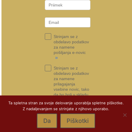
Strinjam se z
obdelavo podatkov
za namene
pošiljanja e-novic
»
Strinjam se z
obdelavo podatkov
za namene
prilagajanja
vsebine novic, tako
da bo bolj v skladu
s tem, kar si želim
Ta spletna stran za svoje delovanje uporablja spletne piškotke.
»
Z nadaljevanjem se strinjate z njihovo uporabo.
Prijava na e-novice
Da
Piškotki