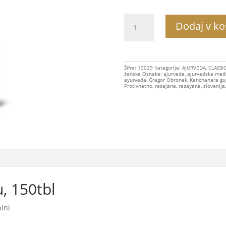
Kanchanara
Dodaj v ko
Guggulu,
protivnetno
količina
Šifra:
13029
Kategorije:
AJURVEDA
,
CLASSI
ženske
Oznake:
ajurveda
,
ajurvedska med
ayurveda
,
Gregor Obronek
,
Kanchanara gu
Protivnetno
,
rasajana
,
rasayana
,
slovenija
, 150tbl
nini