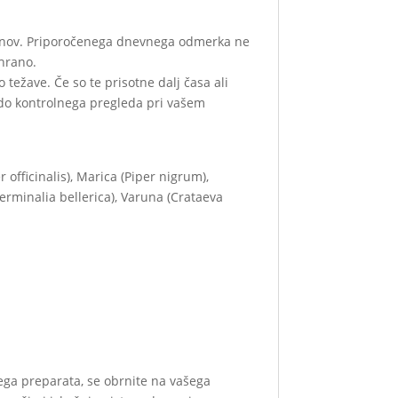
aninov. Priporočenega dnevnega odmerka ne
hrano.
 težave. Če so te prisotne dalj časa ali
 do kontrolnega pregleda pri vašem
fficinalis), Marica (Piper nigrum),
(Terminalia bellerica), Varuna (Crataeva
kega preparata, se obrnite na vašega