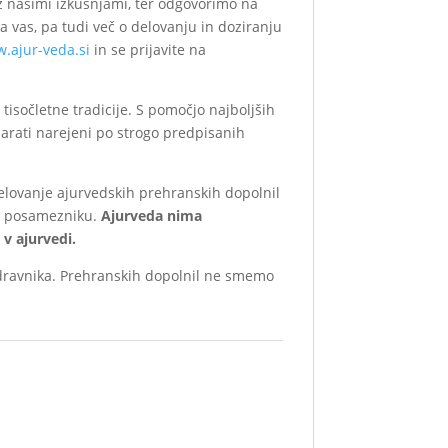
z našimi izkušnjami, ter odgovorimo na
 vas, pa tudi več o delovanju in doziranju
.ajur-veda.si
in se prijavite na
tisočletne tradicije. S pomočjo najboljših
parati narejeni po strogo predpisanih
delovanje ajurvedskih prehranskih dopolnil
a v posamezniku.
Ajurveda nima
 v ajurvedi.
zdravnika. Prehranskih dopolnil ne smemo