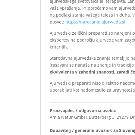
ajurvedskega svetovalca ali terapevta. La
vaša vprašanja. Priporočamo vam ajurvedsk
na podlagi stanja vašega telesa in duha. 
posvet:
https://narocanje.ajur-veda.si
Ajurvedski zeliščni preparati so narejeni 
ekspertov na področju ajurvede vam zagotav
kriterijih.
Starodavna ajurvedska znanja temeljijo na
(rasayan) se nanaša na znanje in tradicijo
ekvivalenta v zahodni znanosti, zaradi č
Ajurvedski preparati niso direktno nadom
uporabljati kot nadomestilo za uravnotežen
Proizvajalec / odgovorna oseba:
Amla Natur GmbH, Butterberg 3, 21279 Dr
Dobavitelj / generalni uvoznik za Sloveni