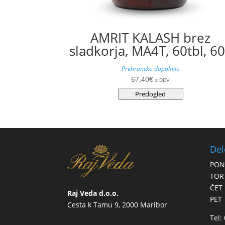
AMRIT KALASH brez
sladkorja, MA4T, 60tbl, 6
Prehransko dopolnilo
67,40
€
z DDV
Predogled
Del
PON
TOR
ČET
Raj Veda d.o.o.
PET
Cesta k Tamu 9, 2000 Maribor
Tel: