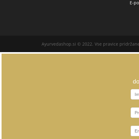
E-po
Ayurvedashop.si © 2022. Vse pravice pridržan
do