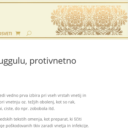
OSVETI
ggulu, protivnetno
edi vedno prva izbira pri vseh vrstah vnetij in
ri vnetnju oz. težjih obolenj, kot so rak,
i, ciste, do npr. zobobola itd.
edskih tekstih omenja, kot preparat, ki ščiti
enje poškodovanih tkiv zaradi vnetja in infekcije.