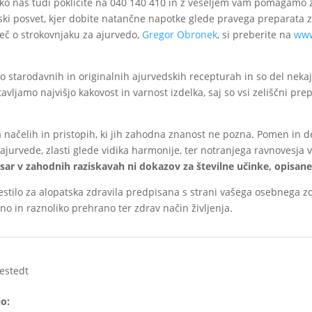
hko nas tudi pokličite na 040 140 410 in z veseljem vam pomagamo 
i posvet, kjer dobite natančne napotke glede pravega preparata za
Več o strokovnjaku za ajurvedo,
Gregor Obronek
, si preberite na
www
po starodavnih in originalnih ajurvedskih recepturah in so del nekaj 
ljamo najvišjo kakovost in varnost izdelka, saj so vsi zeliščni pre
 načelih in pristopih, ki jih zahodna znanost ne pozna. Pomen in 
 ajurvede, zlasti glede vidika harmonije, ter notranjega ravnovesj
esar v zahodnih raziskavah ni dokazov za številne učinke, opisane
estilo za alopatska zdravila predpisana s strani vašega osebnega 
o in raznoliko prehrano ter zdrav način življenja.
estedt
jo: