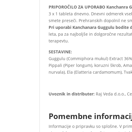
PRIPOROČILO ZA UPORABO Kanchanra G
3 x 1 tableta dnevno. Dnevni odmerek vse
smete preseči. Prehranskih dopolnil ne s
Pri uporabi Kanchanara Guggulu bodite d
leta, pa za najboljše in dolgoročne rezu
terapevtu.
SESTAVINE:
Guggulu (Commiphora mukul) Extract 36%, K
Pippali (Piper longum), koruzni škrob, Amala
nurvala), Ela (Elatteria cardamomum), T
Uvoznik in distributer:
Raj Veda d.o.o., C
Pomembne informaci
Informacije o pripravku so splošne. V prim