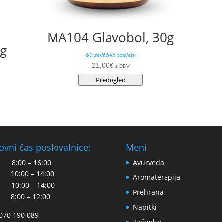
MA104 Glavobol, 30g
0g
60 zeliščnih tabletk
21,00
€
z DDV
Predogled
ovni čas poslovalnice:
Meni
 8:00 – 16:00
Ayurveda
 10:00 – 14:00
Aromaterapija
 10:00 – 14:00
Prehrana
 8:00 – 12:00
Napitki
 070 190 089
Začimbe