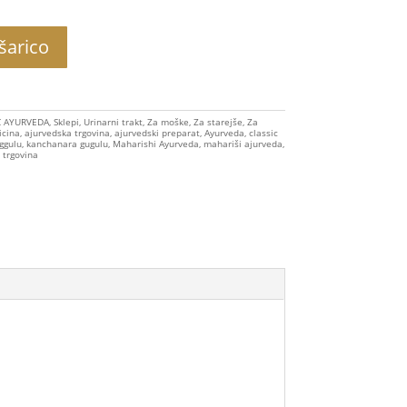
šarico
C AYURVEDA
,
Sklepi
,
Urinarni trakt
,
Za moške
,
Za starejše
,
Za
icina
,
ajurvedska trgovina
,
ajurvedski preparat
,
Ayurveda
,
classic
ggulu
,
kanchanara gugulu
,
Maharishi Ayurveda
,
mahariši ajurveda
,
,
trgovina