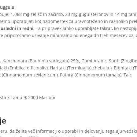
uggulu:
buje: 1.068 mg zelišč in začimb, 23 mg gugulsteronov in 14 mg t
memo uporabljati kot nadomestek za uravnoteženo in raznoliko pre
osledni in redni.
Ta pripravek lahko uporabljate takrat, ko nastopijo
ltate priporočamo uživanje minimalno od enega do treh mesecev oz.
anchanara (Bauhinia variegata) 25%, Gumi Arabic, Sunti (Zingiber o
ki (Emblica officinalis), Haritaki (Terminalia) chebula ), Bibhitaki 
vak (Cinnamomum zeylanicum), Pathra (Cinnamomum tamala), Talc
esta k Tamu 9, 2000 Maribor
je
eru, da želite več informacij o uporabi in delovanju tega ajurveds