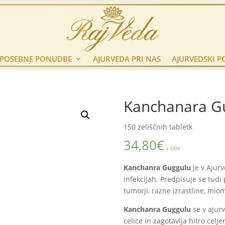
POSEBNE PONUDBE
AJURVEDA PRI NAS
AJURVEDSKI P
Kanchanara Gu
150 zeliščnih tabletk
34,80
€
z DDV
Kanchanra Guggulu
je v Ajurv
infekcijah. Predpisuje se tudi p
tumorji, razne izrastline, miom
Kanchanra Guggulu
se v ajurv
celice in zagotavlja hitro celj