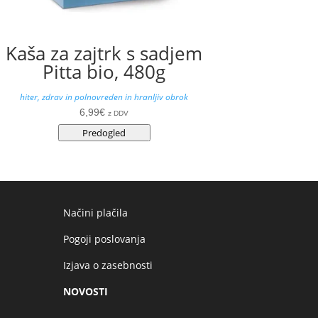
Kaša za zajtrk s sadjem
Pitta bio, 480g
hiter, zdrav in polnovreden in hranljiv obrok
6,99
€
z DDV
Predogled
Načini plačila
Pogoji poslovanja
Izjava o zasebnosti
NOVOSTI