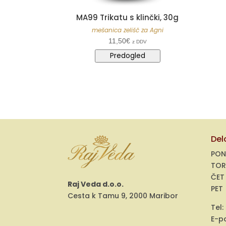
MA99 Trikatu s klinčki, 30g
mešanica zelišč za Agni
11,50
€
z DDV
Predogled
Del
PON
TOR
ČET
Raj Veda d.o.o.
PET
Cesta k Tamu 9, 2000 Maribor
Tel:
E-p