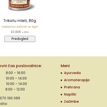
Trikatu mleti, 80g
mešanica začimb za Agni
10,80
€
z DDV
Predogled
ovni čas poslovalnice:
Meni
 8:00 – 16:00
Ayurveda
 10:00 – 14:00
Aromaterapija
 10:00 – 14:00
Prehrana
 8:00 – 12:00
Napitki
 070 190 089
Začimbe
ošta: