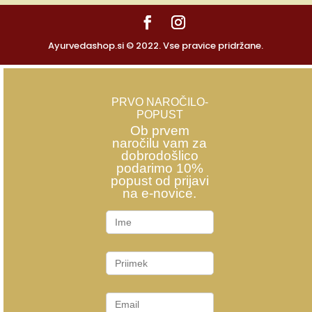
Ayurvedashop.si © 2022. Vse pravice pridržane.
PRVO NAROČILO-
POPUST
Ob prvem
naročilu vam za
dobrodošlico
podarimo 10%
popust od prijavi
na e-novice.