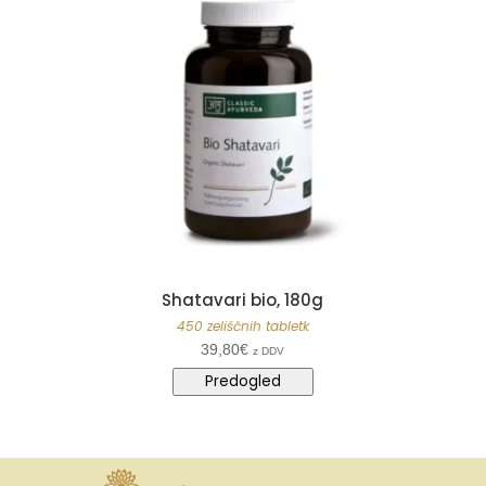
Shatavari bio, 180g
450 zeliščnih tabletk
39,80
€
z DDV
Predogled