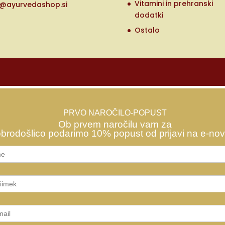
Vitamini in prehranski
o@ayurvedashop.si
dodatki
Ostalo
PRVO NAROČILO-POPUST
Ob prvem naročilu vam za
brodošlico podarimo 10% popust od prijavi na e-nov