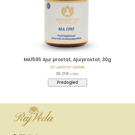
MA1595 Ajur prostat, Ajurprostat, 30g
60 zeliščnih tabletk
36,25
€
z DDV
Predogled