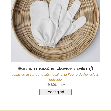
Garshan masažne rokavice iz svile m/l
rokavice za suho masažo, idealno za Kapha dosho, celulit,
hujsanje
19,80
€
z DDV
Predogled