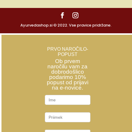
Ayurvedashop.si © 2022. Vse pravice pridržane.
PRVO NAROČILO-
POPUST
Ob prvem
naročilu vam za
dobrodošlico
podarimo 10%
popust od prijavi
na e-novice.