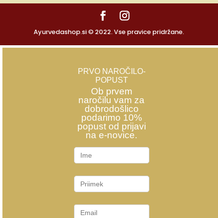
Ayurvedashop.si © 2022. Vse pravice pridržane.
PRVO NAROČILO-
POPUST
Ob prvem
naročilu vam za
dobrodošlico
podarimo 10%
popust od prijavi
na e-novice.