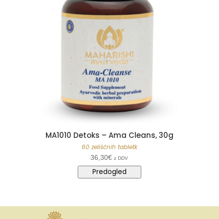
MA1010 Detoks – Ama Cleans, 30g
60 zeliščnih tabletk
36,30
€
z DDV
Predogled