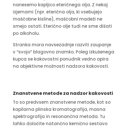
nanesemo kapljico eteričnega olja. Z nekaj
izjemami (npr. eterična olja, ki vsebujejo
maščobne kisline), maščobni madeži ne
smejo ostati. Eterično olje tudi ne sme dišati
po alkoholu.
Stranka mora navsezadnje razviti zaupanje
v “svojo” blagovno znamko. Poleg izkušenega
kupca se kakovostni ponudnik vedno opira
na objektivne možnosti nadzora kakovosti.
Znanstvene metode za nadzor kakovosti
To so predvsem znanstvene metode, kot so
kapilarna plinska kromatografija, masna
spektrografija in resonančna metoda. Tu
lahko določite natančno kemično sestavo