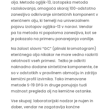
olja. Metoda ogljik-13, izotopska metoda
raziskovanja, omogoča skoraj 100-odstotno
zanesljivo odkrivanje sintetičnih komponent v
eteričnem olju, ki temelji na univerzalnem
pojavu izotopov ogljika-13 v naravi. Vendar
pa ta metoda ni popoloma zanesljiva, kot se
je pokazalo na primeru ponarejanja vanilije.
Na žalost slavni “GC” (plinski kromatogram)
eteričnega olja nikakor ne more vedno razkriti
celotnosti vseh primesi. Težko je odkriti
naknadno dodane sintetične komponente, če
so v odstotkih v pravilnem območju in zdržijo
kemični profil izvirnika. Tako imenovane
metode S-19 DFG in druge ponujajo tudi
možnost pregleda olj na kemične ostanke.
Vse skupaj: laboratorijski nadzor je nujen in
dober, vendar ne zagotavlja končne