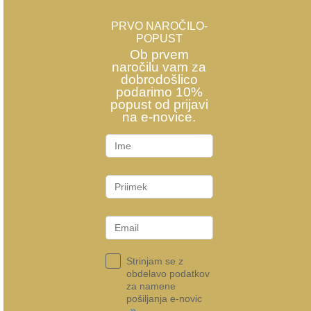
PRVO NAROČILO-
POPUST
Ob prvem
naročilu vam za
dobrodošlico
podarimo 10%
popust od prijavi
na e-novice.
Strinjam se z
obdelavo podatkov
za namene
pošiljanja e-novic
»