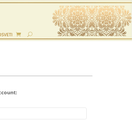
OSVETI
ccount: