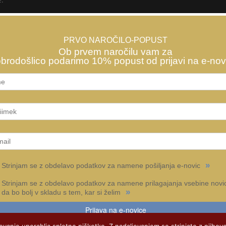
PRVO NAROČILO-POPUST
Ob prvem naročilu vam za
brodošlico podarimo 10% popust od prijavi na e-nov
»
Strinjam se z obdelavo podatkov za namene pošiljanja e-novic
Strinjam se z obdelavo podatkov za namene prilagajanja vsebine novic
»
da bo bolj v skladu s tem, kar si želim
Prijava na e-novice