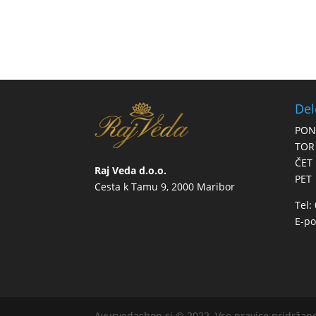
Del
PON
TOR
ČET
Raj Veda d.o.o.
PET
Cesta k Tamu 9, 2000 Maribor
Tel:
E-po
Ayurvedashop.si © 2022. Vse pravice pridržan