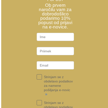
Ob prvem
naročilu vam za
dobrodošlico
podarimo 10%
popust od prijavi
na e-novice.
Strinjam se z
obdelavo podatkov
za namene
pošiljanja e-novic
»
Strinjam se z
obdelavo podatkov