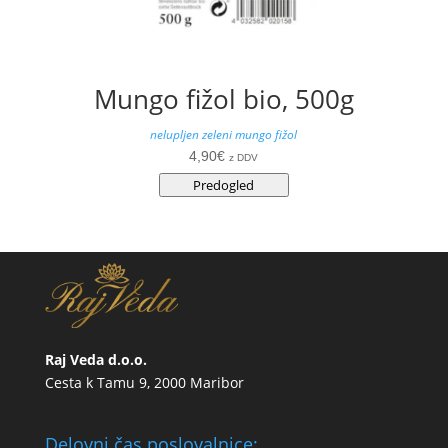
Mungo fižol bio, 500g
nelupljen zeleni mungo fižol
4,90
€
z DDV
Predogled
Raj Veda d.o.o.
Cesta k Tamu 9, 2000 Maribor
Delovni čas poslovalnice: