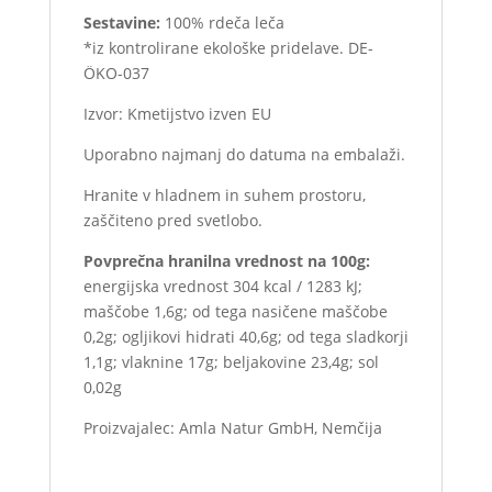
Sestavine:
100% rdeča leča
*iz kontrolirane ekološke pridelave. DE-
ÖKO-037
Izvor: Kmetijstvo izven EU
Uporabno najmanj do datuma na embalaži.
Hranite v hladnem in suhem prostoru,
zaščiteno pred svetlobo.
Povprečna hranilna vrednost na 100g:
energijska vrednost 304 kcal / 1283 kJ;
maščobe 1,6g; od tega nasičene maščobe
0,2g; ogljikovi hidrati 40,6g; od tega sladkorji
1,1g; vlaknine 17g; beljakovine 23,4g; sol
0,02g
Proizvajalec: Amla Natur GmbH, Nemčija