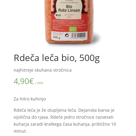
Rdeča leča bio, 500g
najhitreje skuhana stročnica
4,90
€
z DDV
Za hitro kuhinjo
Rdeča leča je že olupljena leča. Dejanska barva je
vijolična do rjava. Rdeče jedro stročnice razveseli
kuharja zaradi kratkega časa kuhanja, približno 10
minut.