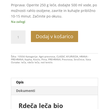
Priprava: Operite 250 g leče, dodajte 500 ml vode, po
možnosti rahlo osoljene, zavrite in kuhajte približno
10-15 minut. Začinite po okusu.
Na zalogi
Rdeča
Dodaj v košarico
leča
bio,
500g
količina
Šifra:
10504
Kategorije:
Agni-presnova
,
CLASSIC AYURVEDA
,
HRANA -
PREHRANA
,
Kapha
,
Kosilo
,
Pitta
,
PREHRANA
,
Presnova
,
Stročnice
,
Vata
Oznake:
leča
,
rdeče leča
,
red lentils
Opis
Dokumenti
Rdeča leča bio