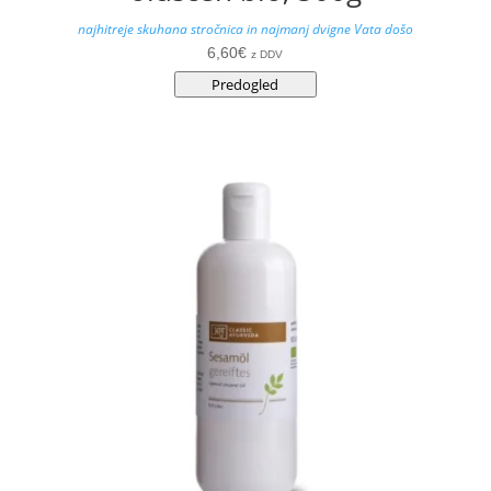
najhitreje skuhana stročnica in najmanj dvigne Vata došo
6,60
€
z DDV
Predogled