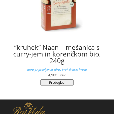
“kruhek” Naan – mešanica s
curry-jem in korenčkom bio,
240g
hitro pripravljen in zdrav kruhek brez kvasa
4,90
€
z DDV
Predogled