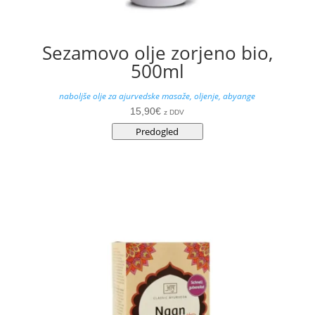
Sezamovo olje zorjeno bio,
500ml
naboljše olje za ajurvedske masaže, oljenje, abyange
15,90
€
z DDV
Predogled