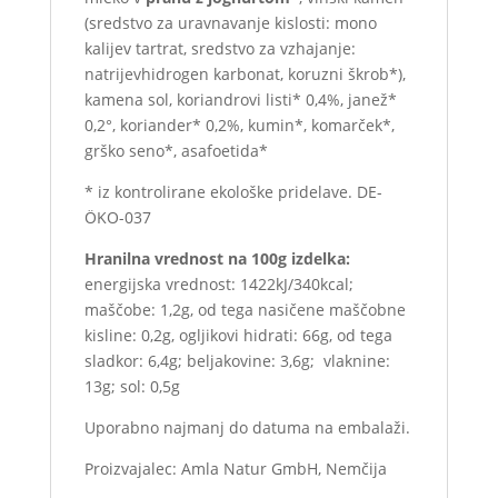
(sredstvo za uravnavanje kislosti: mono
kalijev tartrat, sredstvo za vzhajanje:
natrijevhidrogen karbonat, koruzni škrob*),
kamena sol, koriandrovi listi* 0,4%, janež*
0,2°, koriander* 0,2%, kumin*, komarček*,
grško seno*, asafoetida*
* iz kontrolirane ekološke pridelave. DE-
ÖKO-037
Hranilna vrednost na 100g izdelka:
energijska vrednost: 1422kJ/340kcal;
maščobe: 1,2g, od tega nasičene maščobne
kisline: 0,2g, ogljikovi hidrati: 66g, od tega
sladkor: 6,4g; beljakovine: 3,6g; vlaknine:
13g; sol: 0,5g
Uporabno najmanj do datuma na embalaži.
Proizvajalec: Amla Natur GmbH, Nemčija