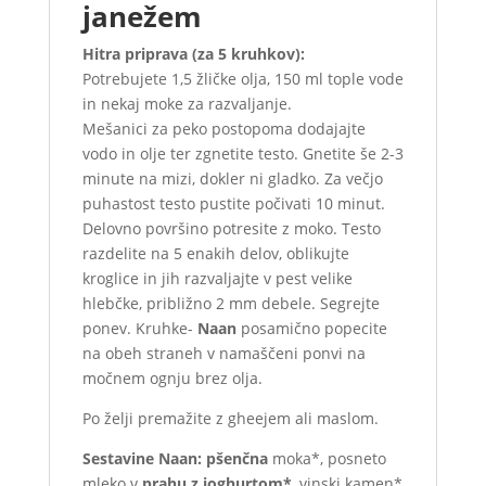
janežem
Hitra priprava (za 5 kruhkov):
Potrebujete 1,5 žličke olja, 150 ml tople vode
in nekaj moke za razvaljanje.
Mešanici za peko postopoma dodajajte
vodo in olje ter zgnetite testo. Gnetite še 2-3
minute na mizi, dokler ni gladko. Za večjo
puhastost testo pustite počivati ​​10 minut.
Delovno površino potresite z moko. Testo
razdelite na 5 enakih delov, oblikujte
kroglice in jih razvaljajte v pest velike
hlebčke, približno 2 mm debele. Segrejte
ponev. Kruhke-
Naan
posamično popecite
na obeh straneh v namaščeni ponvi na
močnem ognju brez olja.
Po želji premažite z gheejem ali maslom.
Sestavine Naan: p
šenčna
moka*, posneto
mleko v
prahu z joghurtom*
, vinski kamen*