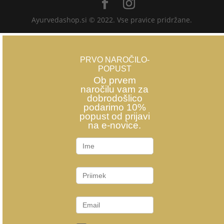
Ayurvedashop.si © 2022. Vse pravice pridržane.
PRVO NAROČILO-
POPUST
Ob prvem
naročilu vam za
dobrodošlico
podarimo 10%
popust od prijavi
na e-novice.