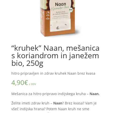
“kruhek” Naan, mešanica
s koriandrom in janežem
bio, 250g
hitro pripravljen in zdrav kruhek Naan brez kvasa
4,90
€
z DDV
Mešanica za hitro pripravo indijskega kruha –
Naan.
Želite imeti zdrav kruh –
Naan
? Brez kvasa? Vam je
všeč indijska hrana? Potem Naan kruh ne sme