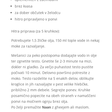
brez kvasa
za dober občutek v želodcu
hitro pripravljeno v ponvi
Hitra priprava (za 5 kruhkov):
Potrebujete 1,5 žličke olja, 150 ml tople vode in nekaj
moke za razvaljanje.
Mešanici za peko postopoma dodajajte vodo in olje
ter zgnetite testo. Gnetite še 2-3 minute na mizi,
dokler ni gladko. Za večjo puhastost testo pustite
počivati ​​10 minut. Delovno površino potresite z
moko. Testo razdelite na 5 enakih delov, oblikujte
kroglice in jih razvaljajte v pest velike hlebčke,
približno 2 mm debele. Segrejte ponev. Kruhke
posamično popecite na obeh straneh v namaščeni
ponvi na močnem ognju brez olja.
Po želji premažite
Naan
z gheejem ali maslom.