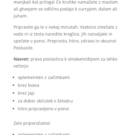
manjkati kot priloga! Če kruhke namažete z maslom
ali gheejem se odlično podajo k curryjem, dalom ali
juham.
Pripravite ga le v nekaj minutah. Vsebino zmešate z
vodo in iz testa naredite kroglice, jih razvaljate in
spečete v ponvi. Preprosto, hitro, zdravo in okusno!
Poskusite.
Nasvet:
prava poslastica k omakam/dipom za lahko
večerjo.
oplemeniten z začimbami
brez kvasa
brez jajc
za dober občutek v želodcu
hitro pripravljeno v ponvi
Zelo priporočamo!
oplemeniten z začimbami