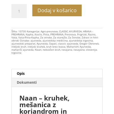
"kruhek"
Dodaj v košarico
Naan,
mešanica
s
koriandrom
Šifra:
10730
Kategorije:
Agni-presnova
,
CLASSIC AYURVEDA
,
HRANA -
PREHRANA
,
Kapha
,
Kosilo
,
Pitta
,
PREHRANA
,
Presnova
,
Prigrizki
,
Razno
,
in
Vata
,
Vata-Pitta-Kapha
,
Za otroke
,
Za starejše
,
Za ženske
,
Zdravi in hitri
obroki
Oznake:
ajurveda
,
ajurvedska medicina
,
ajurvedska trgovina
,
janežem
ajurvedski preparat
,
Ayurveda
,
čapati
,
classic ayurveda
,
Gregor Obronek
,
indijski kruh
,
indijski kruhek
,
kruh brez kvasa
,
Maharishi Ayurveda
,
bio,
mahariši ajurveda
,
Naan
,
nekvašen kruh
,
rasajana
,
rasayana
,
slovenija
,
trgovina
250g
količina
Opis
Dokumenti
Naan – kruhek,
mešanica z
koriandrom in