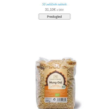
50 zeliščnih tabletk
31,10
€
z DDV
Predogled