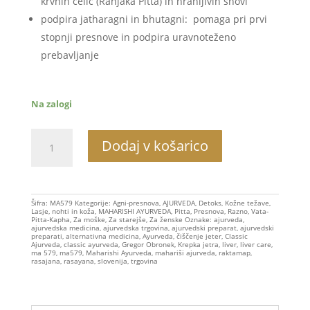
krvnih celic (Ranjaka Pitta) in hranljivih snovi
podpira jatharagni in bhutagni: pomaga pri prvi
stopnji presnove in podpira uravnoteženo
prebavljanje
Na zalogi
MA579
Dodaj v košarico
Krepka
jetra,
Liver
care,30g
Šifra:
MA579
Kategorije:
Agni-presnova
,
AJURVEDA
,
Detoks
,
Kožne težave
,
Lasje, nohti in koža
,
MAHARISHI AYURVEDA
,
Pitta
,
Presnova
,
Razno
,
Vata-
količina
Pitta-Kapha
,
Za moške
,
Za starejše
,
Za ženske
Oznake:
ajurveda
,
ajurvedska medicina
,
ajurvedska trgovina
,
ajurvedski preparat
,
ajurvedski
preparati
,
alternativna medicina
,
Ayurveda
,
čiščenje jeter
,
Classic
Ajurveda
,
classic ayurveda
,
Gregor Obronek
,
Krepka jetra
,
liver
,
liver care
,
ma 579
,
ma579
,
Maharishi Ayurveda
,
mahariši ajurveda
,
raktamap
,
rasajana
,
rasayana
,
slovenija
,
trgovina