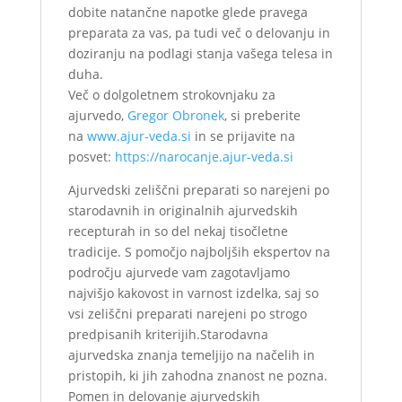
dobite natančne napotke glede pravega
preparata za vas, pa tudi več o delovanju in
doziranju na podlagi stanja vašega telesa in
duha.
Več o dolgoletnem strokovnjaku za
ajurvedo,
Gregor Obronek
, si preberite
na
www.ajur-veda.si
in se prijavite na
posvet:
https://narocanje.ajur-veda.si
Ajurvedski zeliščni preparati so narejeni po
starodavnih in originalnih ajurvedskih
recepturah in so del nekaj tisočletne
tradicije. S pomočjo najboljših ekspertov na
področju ajurvede vam zagotavljamo
najvišjo kakovost in varnost izdelka, saj so
vsi zeliščni preparati narejeni po strogo
predpisanih kriterijih.Starodavna
ajurvedska znanja temeljijo na načelih in
pristopih, ki jih zahodna znanost ne pozna.
Pomen in delovanje ajurvedskih