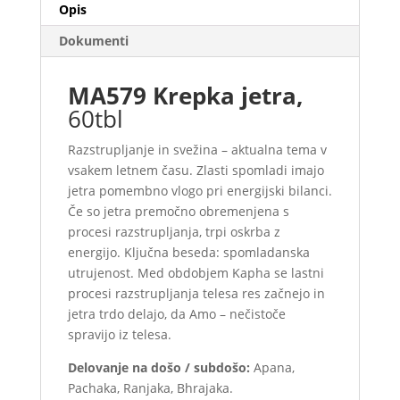
Opis
Dokumenti
MA579 Krepka jetra,
60tbl
Razstrupljanje in svežina – aktualna tema v
vsakem letnem času. Zlasti spomladi imajo
jetra pomembno vlogo pri energijski bilanci.
Če so jetra premočno obremenjena s
procesi razstrupljanja, trpi oskrba z
energijo. Ključna beseda: spomladanska
utrujenost. Med obdobjem Kapha se lastni
procesi razstrupljanja telesa res začnejo in
jetra trdo delajo, da Amo – nečistoče
spravijo iz telesa.
Delovanje na došo / subdošo:
Apana,
Pachaka, Ranjaka, Bhrajaka.