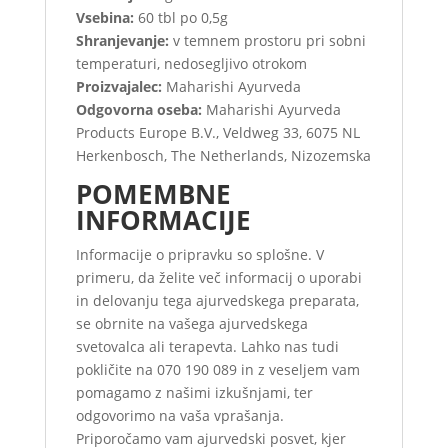
Vsebina:
60 tbl po 0,5g
Shranjevanje:
v temnem prostoru pri sobni
temperaturi, nedosegljivo otrokom
Proizvajalec:
Maharishi Ayurveda
Odgovorna oseba:
Maharishi Ayurveda
Products Europe B.V., Veldweg 33, 6075 NL
Herkenbosch, The Netherlands, Nizozemska
POMEMBNE
INFORMACIJE
Informacije o pripravku so splošne. V
primeru, da želite več informacij o uporabi
in delovanju tega ajurvedskega preparata,
se obrnite na vašega ajurvedskega
svetovalca ali terapevta. Lahko nas tudi
pokličite na 070 190 089 in z veseljem vam
pomagamo z našimi izkušnjami, ter
odgovorimo na vaša vprašanja.
Priporočamo vam ajurvedski posvet, kjer