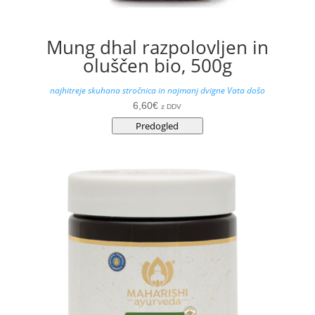
Mung dhal razpolovljen in
oluščen bio, 500g
najhitreje skuhana stročnica in najmanj dvigne Vata došo
6,60
€
z DDV
Predogled