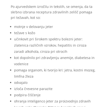
Po ajurvedskem izročilu in tekstih, se omenja, da ta
skrbno izbrana receptura zdravilnih zelišč pomaga
pri težavah, kot so:
motnje v delovanju jeter
težave s kožo
učinkovit pri širokem spektru bolezni jeter:
zlatenica različnih vzrokov, hepatitis in ciroza
zaradi alkohola, ciroza pri otrocih
kot dopolnilo pri zdravljenju anemije, diabetesa in
vodenice
pomaga organom, ki tvorijo kri: jetra, kostni mozeg,
limfna žleza
odvajalo
izloča črevesne parazite
podpira čiščenje
ohranja inteligenco jeter za proizvodnjo zdravih