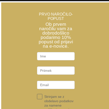
PRVO NAROČILO-
POPUST
Ob prvem
naročilu vam za
dobrodošlico
podarimo 10%
popust od prijavi
na e-novice.
Strinjam se z
obdelavo podatkov
za namene