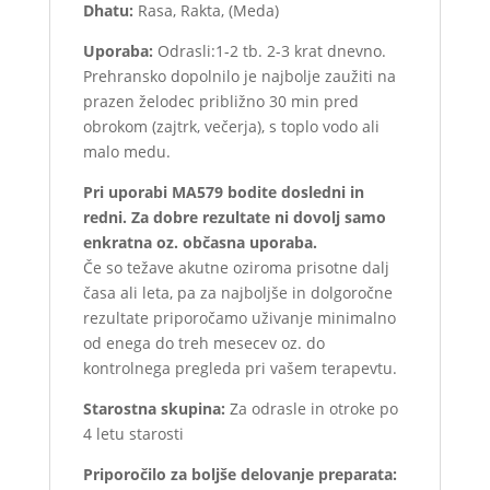
Dhatu:
Rasa, Rakta, (Meda)
Uporaba:
Odrasli:1-2 tb. 2-3 krat dnevno.
Prehransko dopolnilo je najbolje zaužiti na
prazen želodec približno 30 min pred
obrokom (zajtrk, večerja), s toplo vodo ali
malo medu.
Pri uporabi MA579 bodite dosledni in
redni. Za dobre rezultate ni dovolj samo
enkratna oz. občasna uporaba.
Če so težave akutne oziroma prisotne dalj
časa ali leta, pa za najboljše in dolgoročne
rezultate priporočamo uživanje minimalno
od enega do treh mesecev oz. do
kontrolnega pregleda pri vašem terapevtu.
Starostna skupina:
Za odrasle in otroke po
4 letu starosti
Priporočilo za boljše delovanje preparata: