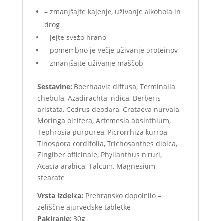
– zmanjšajte kajenje, uživanje alkohola in
drog
– jejte svežo hrano
– pomembno je večje uživanje proteinov
– zmanjšajte uživanje maščob
Sestavine:
Boerhaavia diffusa, Terminalia
chebula, Azadirachta indica, Berberis
aristata, Cedrus deodara, Crataeva nurvala,
Moringa oleifera, Artemesia absinthium,
Tephrosia purpurea, Picrorrhiza kurroa,
Tinospora cordifolia, Trichosanthes dioica,
Zingiber officinale, Phyllanthus niruri,
Acacia arabica, Talcum, Magnesium
stearate
Vrsta izdelka:
Prehransko dopolnilo –
zeliščne ajurvedske tabletke
Pakiranje:
30g