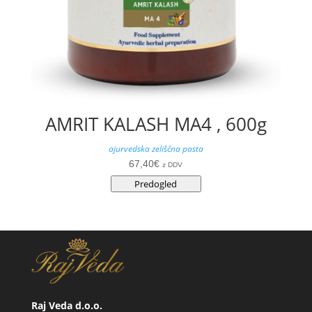
AMRIT KALASH MA4 , 600g
ajurvedska zeliščna pasta
67,40
€
z DDV
Predogled
Raj Veda d.o.o.