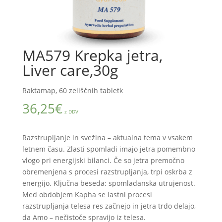
MA579 Krepka jetra,
Liver care,30g
Raktamap, 60 zeliščnih tabletk
36,25
€
z DDV
Razstrupljanje in svežina – aktualna tema v vsakem
letnem času. Zlasti spomladi imajo jetra pomembno
vlogo pri energijski bilanci. Če so jetra premočno
obremenjena s procesi razstrupljanja, trpi oskrba z
energijo. Ključna beseda: spomladanska utrujenost.
Med obdobjem Kapha se lastni procesi
razstrupljanja telesa res začnejo in jetra trdo delajo,
da Amo – nečistoče spravijo iz telesa.