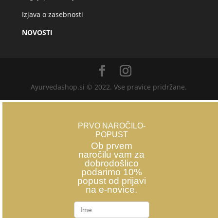
Izjava o zasebnosti
NOVOSTI
Ayurvedashop.si © 2022. Vse pravice pridržane.
PRVO NAROČILO-
POPUST
Ob prvem
naročilu vam za
dobrodošlico
podarimo 10%
popust od prijavi
na e-novice.