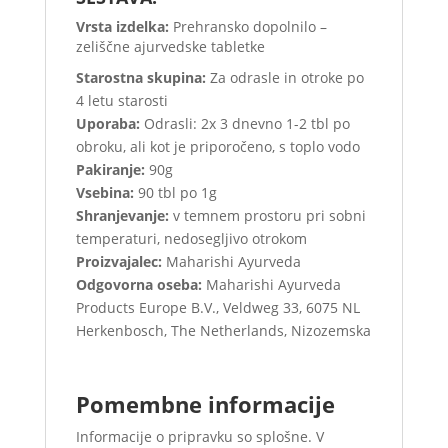
Vrsta izdelka:
Prehransko dopolnilo –
zeliščne ajurvedske tabletke
Starostna skupina:
Za odrasle in otroke po
4 letu starosti
Uporaba:
Odrasli: 2x 3 dnevno 1-2 tbl po
obroku, ali kot je priporočeno, s toplo vodo
Pakiranje:
90g
Vsebina:
90 tbl po 1g
Shranjevanje:
v temnem prostoru pri sobni
temperaturi, nedosegljivo otrokom
Proizvajalec:
Maharishi Ayurveda
Odgovorna oseba:
Maharishi Ayurveda
Products Europe B.V., Veldweg 33, 6075 NL
Herkenbosch, The Netherlands, Nizozemska
Pomembne informacije
Informacije o pripravku so splošne. V