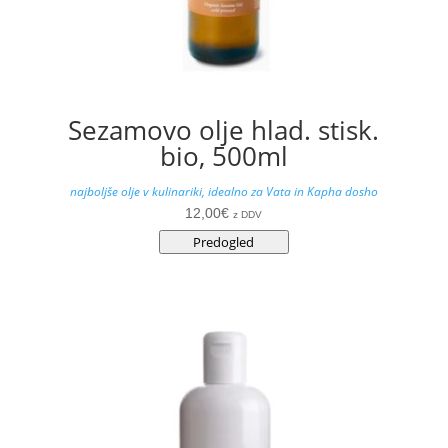
Sezamovo olje hlad. stisk.
bio, 500ml
najboljše olje v kulinariki, idealno za Vata in Kapha dosho
12,00
€
z DDV
Predogled