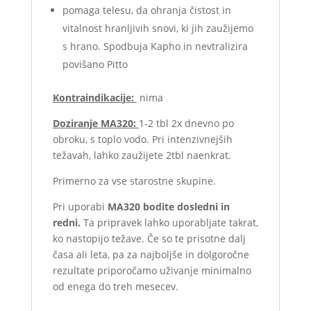
pomaga telesu, da ohranja čistost in
vitalnost hranljivih snovi, ki jih zaužijemo
s hrano. Spodbuja Kapho in nevtralizira
povišano Pitto
Kontraindikacije:
nima
Doziranje MA320:
1-2 tbl 2x dnevno po
obroku, s toplo vodo. Pri intenzivnejših
težavah, lahko zaužijete 2tbl naenkrat.
Primerno za vse starostne skupine.
Pri uporabi
MA320
bodite dosledni in
redni.
Ta pripravek lahko uporabljate takrat,
ko nastopijo težave. Če so te prisotne dalj
časa ali leta, pa za najboljše in dolgoročne
rezultate priporočamo uživanje minimalno
od enega do treh mesecev.