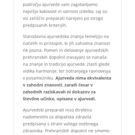
področju ajurvede vam zagotavljamo
najvišjo kakovost in varnost izdelka, saj so
vsi zeliščni preparati narejeni po strogo
predpisanih kriterijih.
Starodavna ajurvedska znanja temeljijo na
načelih in pristopih, ki jih zahodna znanost
ne pozna. Pomen in delovanje ajurvedskih
prehranskih dopolnil (rasayan) se nanaša
na znanje in tradicijo ajurvede, zlasti glede
vidika harmonije, ter notranjega ravnovesja
v posamezniku.
Ajurveda nima ekvivalenta
v zahodni znanosti, zaradi česar v
zahodnih raziskavah ni dokazov za
številne učinke, opisane v ajurvedi.
Ajurvedski preparati niso direktno
nadomestilo za alopatska zdravila
predpisana s strani vašega osebnega
zdravnika. Prehranskih dopolnil ne smemo