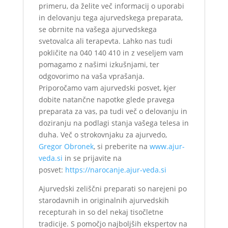
primeru, da želite več informacij o uporabi
in delovanju tega ajurvedskega preparata,
se obrnite na vašega ajurvedskega
svetovalca ali terapevta. Lahko nas tudi
pokličite na 040 140 410 in z veseljem vam
pomagamo z našimi izkušnjami, ter
odgovorimo na vaša vprašanja.
Priporočamo vam ajurvedski posvet, kjer
dobite natančne napotke glede pravega
preparata za vas, pa tudi več o delovanju in
doziranju na podlagi stanja vašega telesa in
duha. Več o strokovnjaku za ajurvedo,
Gregor Obronek
, si preberite na
www.ajur-
veda.si
in se prijavite na
posvet:
https://narocanje.ajur-veda.si
Ajurvedski zeliščni preparati so narejeni po
starodavnih in originalnih ajurvedskih
recepturah in so del nekaj tisočletne
tradicije. S pomočjo najboljših ekspertov na