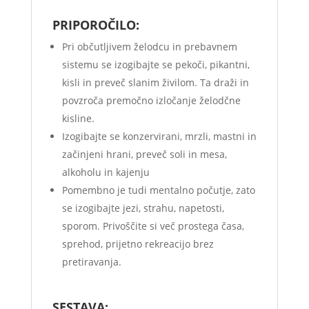
PRIPOROČILO:
Pri občutljivem želodcu in prebavnem
sistemu se izogibajte se pekoči, pikantni,
kisli in preveč slanim živilom. Ta draži in
povzroča premočno izločanje želodčne
kisline.
Izogibajte se konzervirani, mrzli, mastni in
začinjeni hrani, preveč soli in mesa,
alkoholu in kajenju
Pomembno je tudi mentalno počutje, zato
se izogibajte jezi, strahu, napetosti,
sporom. Privoščite si več prostega časa,
sprehod, prijetno rekreacijo brez
pretiravanja.
SESTAVA: