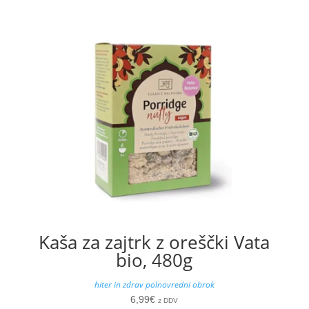
Kaša za zajtrk z oreščki Vata
bio, 480g
hiter in zdrav polnovredni obrok
6,99
€
z DDV