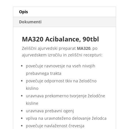
Opis
Dokumenti
MA320 Acibalance, 90tbl
Zeliščni ajurvedski preparat
MA320
, po
ajurvedskem izročilu in zeliščni recepturi:
povečuje ravnovesje na vseh nivojih
prebavnega trakta
povečuje odpornost tkiv na želodčno
kislino
uravnava prekomerno tvorjenje želodčne
kisline
uravnava prebavni ogenj
vpliva na uravnoteženo delovanje želodca
povečuje navlaženost črevesja