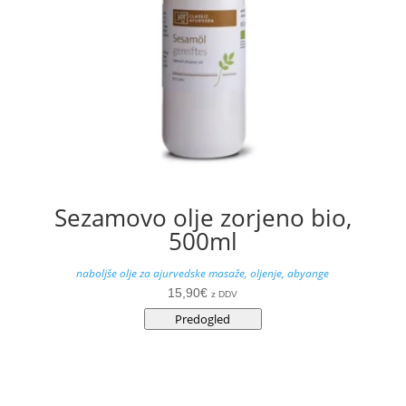
Sezamovo olje zorjeno bio,
500ml
naboljše olje za ajurvedske masaže, oljenje, abyange
15,90
€
z DDV
Predogled