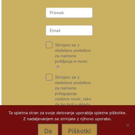
Strinjam se z
obdelavo podatkov
za namene
pošiljanja e-novic
»
Strinjam se z
obdelavo podatkov
za namene
prilagajanja
vsebine novic, tako
da bo bolj v skladu
s tem, kar si želim
Ta spletna stran za svoje delovanje uporablja spletne piškotke.
»
Z nadaljevanjem se strinjate z njihovo uporabo.
Prijava na e-novice
Da
Piškotki