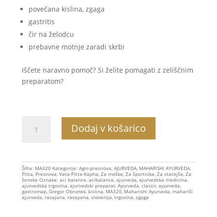
povečana kislina, zgaga
gastritis
čir na želodcu
prebavne motnje zaradi skrbi
Iščete naravno pomoč? Si želite pomagati z zeliščnim
preparatom?
MA320
Dodaj v košarico
Acibalance
Super,
Gastromap,
90g
Šifra:
MA320
Kategorije:
Agni-presnova
,
AJURVEDA
,
MAHARISHI AYURVEDA
,
Pitta
,
Presnova
,
Vata-Pitta-Kapha
,
Za moške
,
Za športnike
,
Za starejše
,
Za
količina
ženske
Oznake:
aci balance
,
acibalance
,
ajurveda
,
ajurvedska medicina
,
ajurvedska trgovina
,
ajurvedski preparat
,
Ayurveda
,
classic ayurveda
,
gastromap
,
Gregor Obronek
,
kislina
,
MA320
,
Maharishi Ayurveda
,
mahariši
ajurveda
,
rasajana
,
rasayana
,
slovenija
,
trgovina
,
zgaga