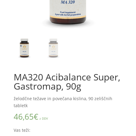
MA320 Acibalance Super,
Gastromap, 90g
želodčne težave in povečana kislina, 90 zeliščnih
tabletk
46,65
€
z DDV
Vas teži: