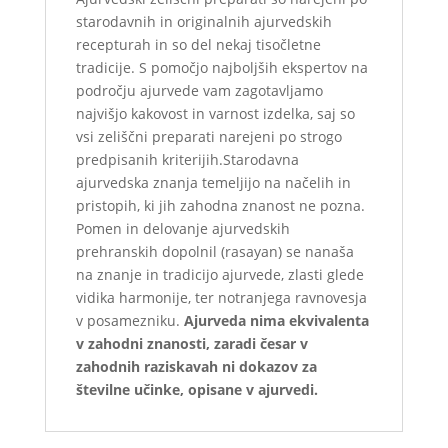
starodavnih in originalnih ajurvedskih
recepturah in so del nekaj tisočletne
tradicije. S pomočjo najboljših ekspertov na
področju ajurvede vam zagotavljamo
najvišjo kakovost in varnost izdelka, saj so
vsi zeliščni preparati narejeni po strogo
predpisanih kriterijih.Starodavna
ajurvedska znanja temeljijo na načelih in
pristopih, ki jih zahodna znanost ne pozna.
Pomen in delovanje ajurvedskih
prehranskih dopolnil (rasayan) se nanaša
na znanje in tradicijo ajurvede, zlasti glede
vidika harmonije, ter notranjega ravnovesja
v posamezniku.
Ajurveda nima ekvivalenta
v zahodni znanosti, zaradi česar v
zahodnih raziskavah ni dokazov za
številne učinke, opisane v ajurvedi.