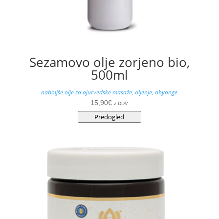
Sezamovo olje zorjeno bio,
500ml
naboljše olje za ajurvedske masaže, oljenje, abyange
15,90
€
z DDV
Predogled