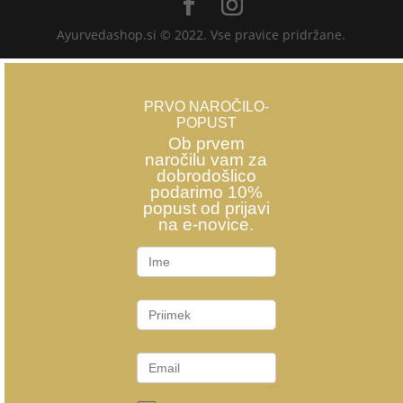
Ayurvedashop.si © 2022. Vse pravice pridržane.
PRVO NAROČILO-
POPUST
Ob prvem
naročilu vam za
dobrodošlico
podarimo 10%
popust od prijavi
na e-novice.