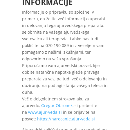
INFORMACIJE
Informacije o pripravku so splošne. V
primeru, da želite več informacij o uporabi
in delovanju tega ajurvedskega preparata,
se obrnite na vašega ajurvedskega
svetovalca ali terapevta. Lahko nas tudi
pokličite na 070 190 089 in z veseljem vam
pomagamo z našimi izkušnjami, ter
odgovorimo na vaša vprašanja.
Priporočamo vam ajurvedski posvet, kjer
dobite natančne napotke glede pravega
preparata za vas, pa tudi več o delovanju in
doziranju na podlagi stanja vašega telesa in
duha.
Več o dolgoletnem strokovnjaku za
ajurvedo,
Gregor Obronek
, si preberite
na
www.ajur-veda.si
in se prijavite na
posvet:
https://narocanje.ajur-veda.si
Ajurvedski zeliščni preparati so narejeni po