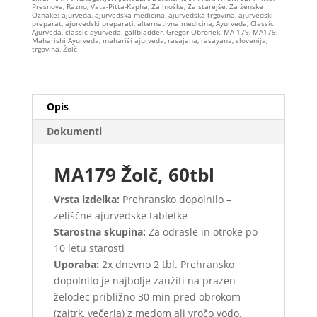
Presnova
,
Razno
,
Vata-Pitta-Kapha
,
Za moške
,
Za starejše
,
Za ženske
Oznake:
ajurveda
,
ajurvedska medicina
,
ajurvedska trgovina
,
ajurvedski
preparat
,
ajurvedski preparati
,
alternativna medicina
,
Ayurveda
,
Classic
Ajurveda
,
classic ayurveda
,
gallbladder
,
Gregor Obronek
,
MA 179
,
MA179
,
Maharishi Ayurveda
,
mahariši ajurveda
,
rasajana
,
rasayana
,
slovenija
,
trgovina
,
Žolč
Opis
Dokumenti
MA179 Žolč, 60tbl
Vrsta izdelka:
Prehransko dopolnilo –
zeliščne ajurvedske tabletke
Starostna skupina:
Za odrasle in otroke po
10 letu starosti
Uporaba:
2x dnevno 2 tbl. Prehransko
dopolnilo je najbolje zaužiti na prazen
želodec približno 30 min pred obrokom
(zajtrk, večerja) z medom ali vročo vodo.