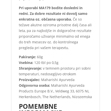
Pri uporabi MA179 bodite dosledni in
redni. Za dobre rezultate ni dovolj samo
enkratna oz. občasna uporaba.
Če so
težave akutne oziroma prisotne dalj časa ali
leta, pa za najboljše in dolgoročne rezultate
priporočamo uživanje minimalno od enega
do treh mesecev oz. do kontrolnega
pregleda pri vašem terapevtu.
Pakiranje:
60g
Vsebina:
120 tbl po 0,5g
Shranjevanje:
v temnem prostoru pri sobni
temperaturi, nedosegljivo otrokom
Proizvajalec:
Maharishi Ayurveda
Odgovorna oseba:
Maharishi Ayurveda
Products Europe B.V., Veldweg 33, 6075 NL
Herkenbosch, The Netherlands, Nizozemska
POMEMBNE