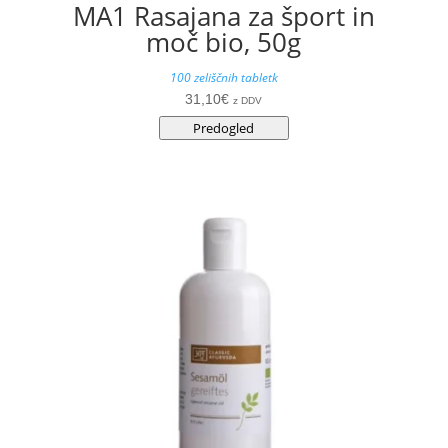
MA1 Rasajana za šport in
moč bio, 50g
100 zeliščnih tabletk
31,10
€
z DDV
Predogled