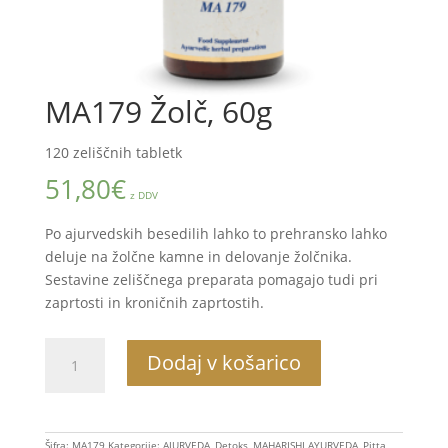
MA179 Žolč, 60g
120 zeliščnih tabletk
51,80
€
z DDV
Po ajurvedskih besedilih lahko to prehransko lahko
deluje na žolčne kamne in delovanje žolčnika.
Sestavine zeliščnega preparata pomagajo tudi pri
zaprtosti in kroničnih zaprtostih.
MA179
Dodaj v košarico
Žolč,
60g
količina
Šifra:
MA179
Kategorije:
AJURVEDA
,
Detoks
,
MAHARISHI AYURVEDA
,
Pitta
,