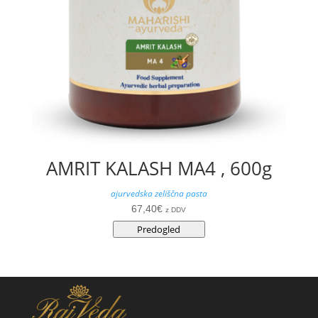
AMRIT KALASH MA4 , 600g
ajurvedska zeliščna pasta
67,40
€
z DDV
Predogled