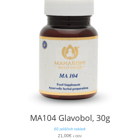
MA104 Glavobol, 30g
60 zeliščnih tabletk
21,00
€
z DDV