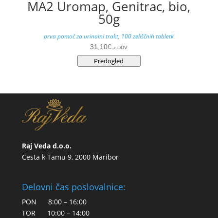
MA2 Uromap, Genitrac, bio,
50g
prva pomoč za urinalni trakt, 100 zeliščnih tabletk
31,10
€
z DDV
Predogled
Raj Veda d.o.o.
Cesta k Tamu 9, 2000 Maribor
Delovni čas poslovalnice:
PON 8:00 – 16:00
TOR 10:00 – 14:00