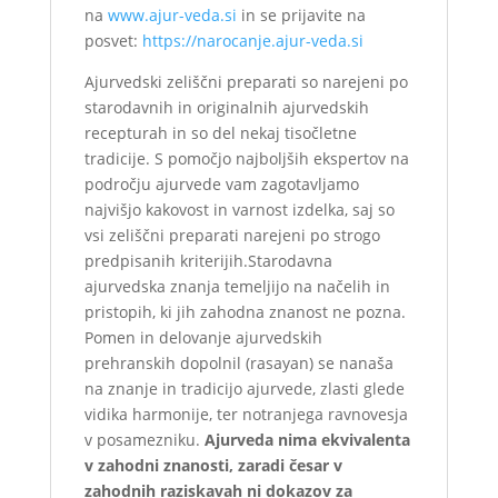
na
www.ajur-veda.si
in se prijavite na
posvet:
https://narocanje.ajur-veda.si
Ajurvedski zeliščni preparati so narejeni po
starodavnih in originalnih ajurvedskih
recepturah in so del nekaj tisočletne
tradicije. S pomočjo najboljših ekspertov na
področju ajurvede vam zagotavljamo
najvišjo kakovost in varnost izdelka, saj so
vsi zeliščni preparati narejeni po strogo
predpisanih kriterijih.Starodavna
ajurvedska znanja temeljijo na načelih in
pristopih, ki jih zahodna znanost ne pozna.
Pomen in delovanje ajurvedskih
prehranskih dopolnil (rasayan) se nanaša
na znanje in tradicijo ajurvede, zlasti glede
vidika harmonije, ter notranjega ravnovesja
v posamezniku.
Ajurveda nima ekvivalenta
v zahodni znanosti, zaradi česar v
zahodnih raziskavah ni dokazov za