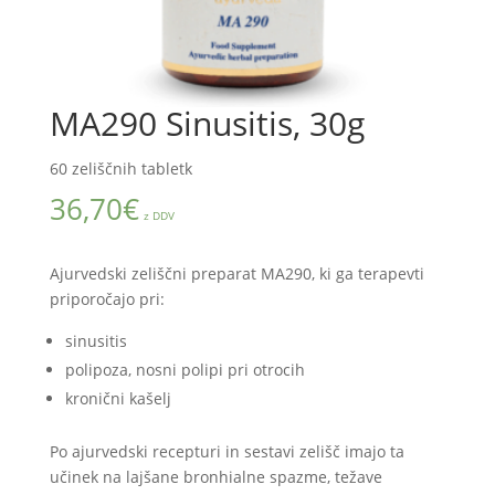
MA290 Sinusitis, 30g
60 zeliščnih tabletk
36,70
€
z DDV
Ajurvedski zeliščni preparat MA290, ki ga terapevti
priporočajo pri:
sinusitis
polipoza, nosni polipi pri otrocih
kronični kašelj
Po ajurvedski recepturi in sestavi zelišč imajo ta
učinek na lajšane bronhialne spazme, težave