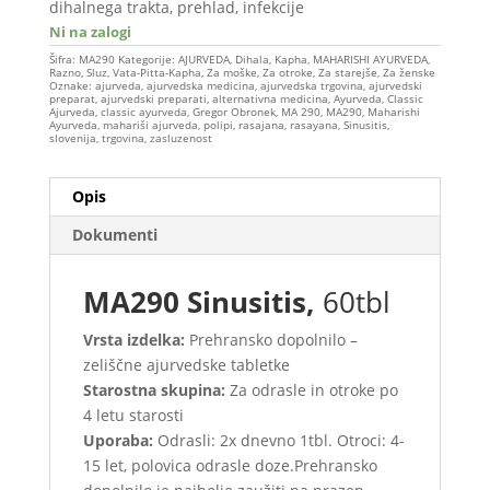
dihalnega trakta, prehlad, infekcije
Ni na zalogi
Šifra:
MA290
Kategorije:
AJURVEDA
,
Dihala
,
Kapha
,
MAHARISHI AYURVEDA
,
Razno
,
Sluz
,
Vata-Pitta-Kapha
,
Za moške
,
Za otroke
,
Za starejše
,
Za ženske
Oznake:
ajurveda
,
ajurvedska medicina
,
ajurvedska trgovina
,
ajurvedski
preparat
,
ajurvedski preparati
,
alternativna medicina
,
Ayurveda
,
Classic
Ajurveda
,
classic ayurveda
,
Gregor Obronek
,
MA 290
,
MA290
,
Maharishi
Ayurveda
,
mahariši ajurveda
,
polipi
,
rasajana
,
rasayana
,
Sinusitis
,
slovenija
,
trgovina
,
zasluzenost
Opis
Dokumenti
MA290 Sinusitis,
60tbl
Vrsta izdelka:
Prehransko dopolnilo –
zeliščne ajurvedske tabletke
Starostna skupina:
Za odrasle in otroke po
4 letu starosti
Uporaba:
Odrasli: 2x dnevno 1tbl. Otroci: 4-
15 let, polovica odrasle doze.Prehransko