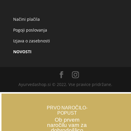
Načini plačila
Pogoji poslovanja
Izjava o zasebnosti
NOVOSTI
Ayurvedashop.si © 2022. Vse pravice pridržane.
PRVO NAROČILO-
POPUST
Ob prvem
naročilu vam za
dobrodošlico