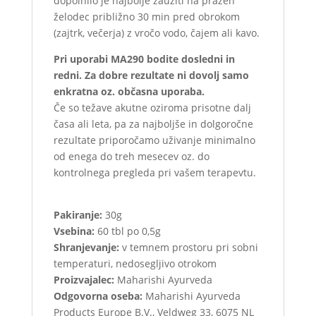
dopolnilo je najbolje zaužiti na prazen
želodec približno 30 min pred obrokom
(zajtrk, večerja) z vročo vodo, čajem ali kavo.
Pri uporabi MA290 bodite dosledni in
redni. Za dobre rezultate ni dovolj samo
enkratna oz. občasna uporaba.
Če so težave akutne oziroma prisotne dalj
časa ali leta, pa za najboljše in dolgoročne
rezultate priporočamo uživanje minimalno
od enega do treh mesecev oz. do
kontrolnega pregleda pri vašem terapevtu.
Pakiranje:
30g
Vsebina:
60 tbl po 0,5g
Shranjevanje:
v temnem prostoru pri sobni
temperaturi, nedosegljivo otrokom
Proizvajalec:
Maharishi Ayurveda
Odgovorna oseba:
Maharishi Ayurveda
Products Europe B.V., Veldweg 33, 6075 NL