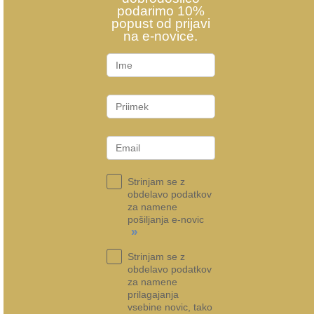
podarimo 10%
popust od prijavi
na e-novice.
Strinjam se z
obdelavo podatkov
za namene
pošiljanja e-novic
»
Strinjam se z
obdelavo podatkov
za namene
prilagajanja
vsebine novic, tako