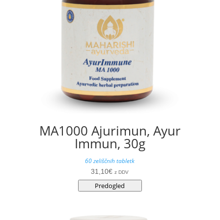
MA1000 Ajurimun, Ayur
Immun, 30g
60 zeliščnih tabletk
31,10
€
z DDV
Predogled