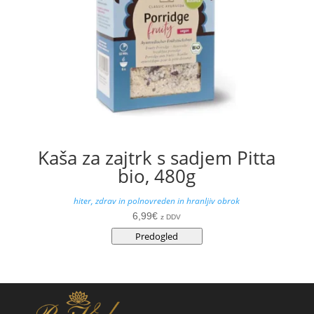
Kaša za zajtrk s sadjem Pitta
bio, 480g
hiter, zdrav in polnovreden in hranljiv obrok
6,99
€
z DDV
Predogled