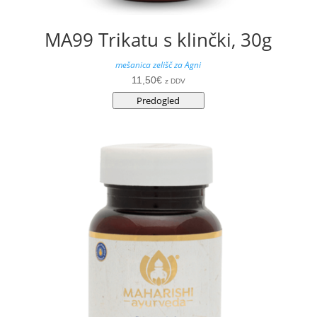
MA99 Trikatu s klinčki, 30g
mešanica zelišč za Agni
11,50
€
z DDV
Predogled