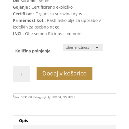
Del rastline
: Seme
Gojenje
: Certificirano ekološko
Certifikat
: Organska surovina Ayus
Primernost kot
: Rastlinsko olje za uporabo v
izdelkih za osebno nego.
INCI
: Olje semen Ricinus communis
Količina polnjenja
Ricinusovo
Dodaj v košarico
olje
bio
količina
Šifra:
6639-30
Kategoriji:
AJURVEDA
,
OSHADHI
Opis