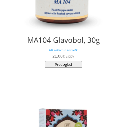
MA104 Glavobol, 30g
60 zeliščnih tabletk
21,00
€
z DDV
Predogled