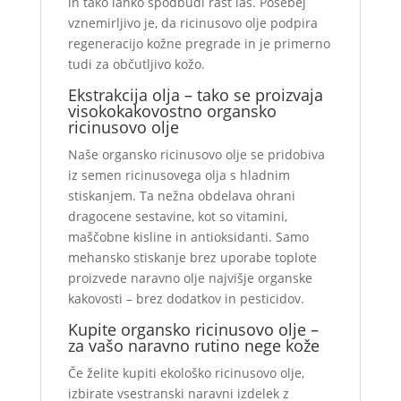
in tako lahko spodbudi rast las. Posebej
vznemirljivo je, da ricinusovo olje podpira
regeneracijo kožne pregrade in je primerno
tudi za občutljivo kožo.
Ekstrakcija olja – tako se proizvaja
visokokakovostno organsko
ricinusovo olje
Naše organsko ricinusovo olje se pridobiva
iz semen ricinusovega olja s hladnim
stiskanjem. Ta nežna obdelava ohrani
dragocene sestavine, kot so vitamini,
maščobne kisline in antioksidanti. Samo
mehansko stiskanje brez uporabe toplote
proizvede naravno olje najvišje organske
kakovosti – brez dodatkov in pesticidov.
Kupite organsko ricinusovo olje –
za vašo naravno rutino nege kože
Če želite kupiti ekološko ricinusovo olje,
izbirate vsestranski naravni izdelek z