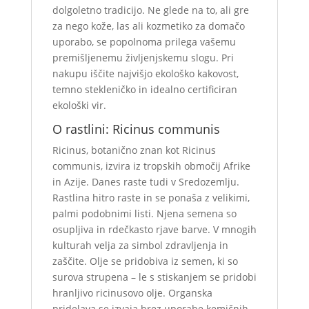
dolgoletno tradicijo. Ne glede na to, ali gre
za nego kože, las ali kozmetiko za domačo
uporabo, se popolnoma prilega vašemu
premišljenemu življenjskemu slogu. Pri
nakupu iščite najvišjo ekološko kakovost,
temno stekleničko in idealno certificiran
ekološki vir.
O rastlini: Ricinus communis
Ricinus, botanično znan kot Ricinus
communis, izvira iz tropskih območij Afrike
in Azije. Danes raste tudi v Sredozemlju.
Rastlina hitro raste in se ponaša z velikimi,
palmi podobnimi listi. Njena semena so
osupljiva in rdečkasto rjave barve. V mnogih
kulturah velja za simbol zdravljenja in
zaščite. Olje se pridobiva iz semen, ki so
surova strupena – le s stiskanjem se pridobi
hranljivo ricinusovo olje. Organska
pridelava se izvaja brez uporabe kemičnih