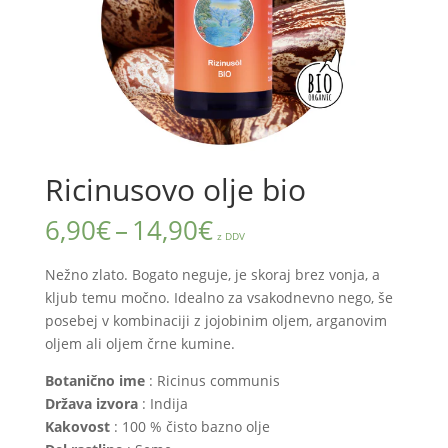
Ricinusovo olje bio
Cenovni
6,90
€
–
14,90
€
z DDV
razpon:
od
Nežno zlato. Bogato neguje, je skoraj brez vonja, a
6,90€
kljub temu močno. Idealno za vsakodnevno nego, še
do
posebej v kombinaciji z jojobinim oljem, arganovim
14,90€
oljem ali oljem črne kumine.
Botanično ime
: Ricinus communis
Država izvora
: Indija
Kakovost
: 100 % čisto bazno olje