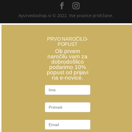
Ayurvedashop.si © 2022. Vse pravice pridržane.
PRVO NAROČILO-
POPUST
Ob prvem
naročilu vam za
dobrodošlico
podarimo 10%
popust od prijavi
na e-novice.