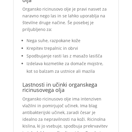
olja
Organsko ricinusovo olje je pravi nasvet za
naravno nego las in se lahko uporablja na
številne druge načine. Še posebej je
priljubljeno za:
Nega suhe, razpokane kože
Krepitev trepalnic in obrvi
Spodbujanje rasti las z masažo lasišča
Izdelava kozmetike za domače mojstre,
kot so balzam za ustnice ali mazila
Lastnosti in učinki organskega
ricinusovega olja
Organsko ricinusovo olje ima intenziven
vlažilni in pomirjujoč učinek. Ima blag
antibakterijski učinek, zaradi česar je
idealno za nepravilnosti na koži. Ricinolna
kislina, ki jo vsebuje, spodbuja prekrvavitev