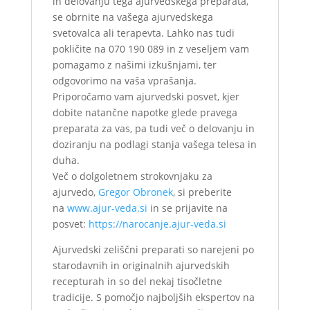
in delovanju tega ajurvedskega preparata,
se obrnite na vašega ajurvedskega
svetovalca ali terapevta. Lahko nas tudi
pokličite na 070 190 089 in z veseljem vam
pomagamo z našimi izkušnjami, ter
odgovorimo na vaša vprašanja.
Priporočamo vam ajurvedski posvet, kjer
dobite natančne napotke glede pravega
preparata za vas, pa tudi več o delovanju in
doziranju na podlagi stanja vašega telesa in
duha.
Več o dolgoletnem strokovnjaku za
ajurvedo,
Gregor Obronek
, si preberite
na
www.ajur-veda.si
in se prijavite na
posvet:
https://narocanje.ajur-veda.si
Ajurvedski zeliščni preparati so narejeni po
starodavnih in originalnih ajurvedskih
recepturah in so del nekaj tisočletne
tradicije. S pomočjo najboljših ekspertov na