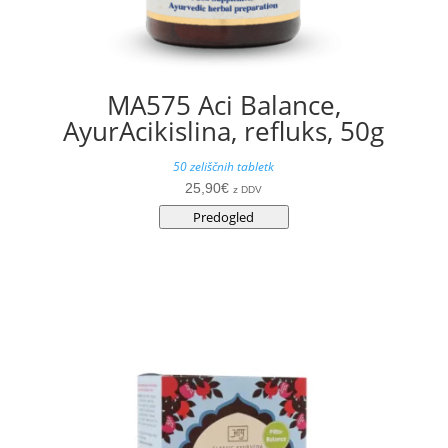
MA575 Aci Balance,
AyurAcikislina, refluks, 50g
50 zeliščnih tabletk
25,90
€
z DDV
Predogled