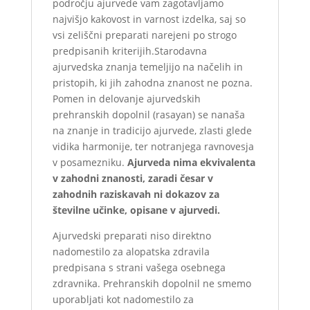
področju ajurvede vam zagotavljamo
najvišjo kakovost in varnost izdelka, saj so
vsi zeliščni preparati narejeni po strogo
predpisanih kriterijih.Starodavna
ajurvedska znanja temeljijo na načelih in
pristopih, ki jih zahodna znanost ne pozna.
Pomen in delovanje ajurvedskih
prehranskih dopolnil (rasayan) se nanaša
na znanje in tradicijo ajurvede, zlasti glede
vidika harmonije, ter notranjega ravnovesja
v posamezniku.
Ajurveda nima ekvivalenta
v zahodni znanosti, zaradi česar v
zahodnih raziskavah ni dokazov za
številne učinke, opisane v ajurvedi.
Ajurvedski preparati niso direktno
nadomestilo za alopatska zdravila
predpisana s strani vašega osebnega
zdravnika. Prehranskih dopolnil ne smemo
uporabljati kot nadomestilo za