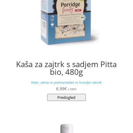
Kaša za zajtrk s sadjem Pitta
bio, 480g
hiter, zdrav in polnovreden in hranljiv obrok
6,99
€
z DDV
Predogled