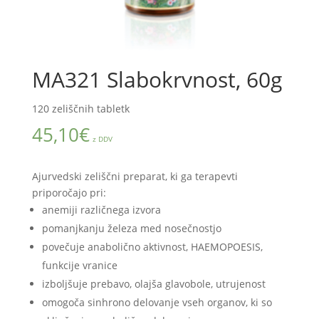
MA321 Slabokrvnost, 60g
120 zeliščnih tabletk
45,10
€
z DDV
Ajurvedski zeliščni preparat, ki ga terapevti
priporočajo pri:
anemiji različnega izvora
pomanjkanju železa med nosečnostjo
povečuje anabolično aktivnost, HAEMOPOESIS,
funkcije vranice
izboljšuje prebavo, olajša glavobole, utrujenost
omogoča sinhrono delovanje vseh organov, ki so