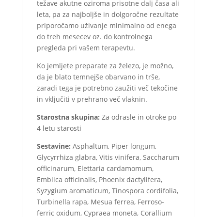
težave akutne oziroma prisotne dalj časa ali
leta, pa za najboljše in dolgoročne rezultate
priporočamo uživanje minimalno od enega
do treh mesecev oz. do kontrolnega
pregleda pri vašem terapevtu.
Ko jemljete preparate za železo, je možno,
da je blato temnejše obarvano in trše,
zaradi tega je potrebno zaužiti več tekočine
in vključiti v prehrano več vlaknin.
Starostna skupina:
Za odrasle in otroke po
4 letu starosti
Sestavine:
Asphaltum, Piper longum,
Glycyrrhiza glabra, Vitis vinifera, Saccharum
officinarum, Elettaria cardamomum,
Emblica officinalis, Phoenix dactylifera,
Syzygium aromaticum, Tinospora cordifolia,
Turbinella rapa, Mesua ferrea, Ferroso-
ferric oxidum, Cypraea moneta, Corallium