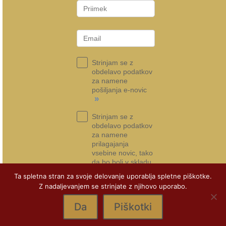
Strinjam se z
obdelavo podatkov
za namene
pošiljanja e-novic
»
Strinjam se z
obdelavo podatkov
za namene
prilagajanja
vsebine novic, tako
da bo bolj v skladu
s tem, kar si želim
Ta spletna stran za svoje delovanje uporablja spletne piškotke.
»
Z nadaljevanjem se strinjate z njihovo uporabo.
Prijava na e-novice
Da
Piškotki