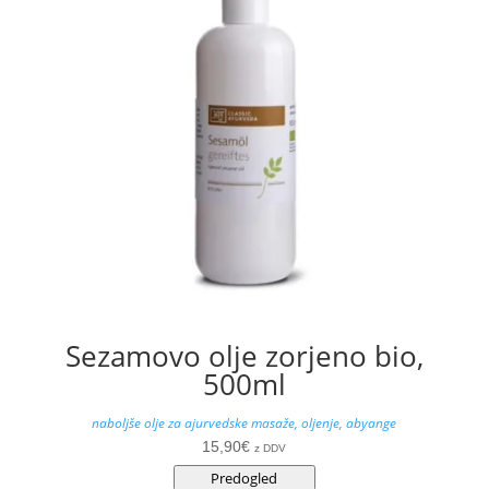
Sezamovo olje zorjeno bio,
500ml
naboljše olje za ajurvedske masaže, oljenje, abyange
15,90
€
z DDV
Predogled