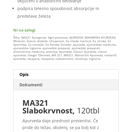
vključeni v anabolično delovanje
podpira telesno sposobnost absorpcije in
predelave železa
Ni na zalogi
Šifra:
MA321
Kategorije:
Agni-presnova
,
AJURVEDA
,
MAHARISHI AYURVEDA
,
Minerali, železo, dodatki
,
Utrujenost
,
Za mlade mamice
,
Za otroke
,
Za
športnike
,
Za starejše
,
Za ženske
Oznake:
ajurveda
,
ajurvedska medicina
,
ajurvedska trgovina
,
ajurvedski preparat
,
ajurvedski preparati
,
alternativna medicina
,
anemija
,
Ayurveda
,
Classic Ajurveda
,
classic
ayurveda
,
Gregor Obronek
,
MA 321
,
MA321
,
Maharishi Ayurveda
,
mahariši
ajurveda
,
rasajana
,
rasayana
,
slabokrvnost
,
slovenija
,
trgovina
Opis
Dokumenti
MA321
Slabokrvnost,
120tbl
Ayurveda daje prednost preventivi. Če
pride do težav, obolenj, se pa bolj kot z