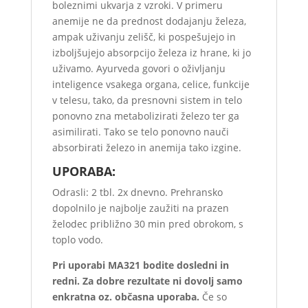
boleznimi ukvarja z vzroki. V primeru
anemije ne da prednost dodajanju železa,
ampak uživanju zelišč, ki pospešujejo in
izboljšujejo absorpcijo železa iz hrane, ki jo
uživamo. Ayurveda govori o oživljanju
inteligence vsakega organa, celice, funkcije
v telesu, tako, da presnovni sistem in telo
ponovno zna metabolizirati železo ter ga
asimilirati. Tako se telo ponovno nauči
absorbirati železo in anemija tako izgine.
UPORABA:
Odrasli: 2 tbl. 2x dnevno. Prehransko
dopolnilo je najbolje zaužiti na prazen
želodec približno 30 min pred obrokom, s
toplo vodo.
Pri uporabi MA321 bodite dosledni in
redni. Za dobre rezultate ni dovolj samo
enkratna oz. občasna uporaba.
Če so