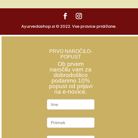
Ayurvedashop.si © 2022. Vse pravice pridržane.
PRVO NAROČILO-
POPUST
Ob prvem
naročilu vam za
dobrodošlico
podarimo 10%
popust od prijavi
na e-novice.